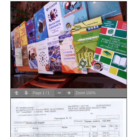
Page
1
/
1
Zoom
100%