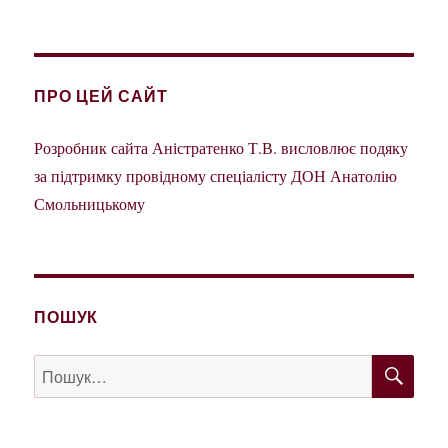
ПРО ЦЕЙ САЙТ
Розробник сайта Аністратенко Т.В. висловлює подяку
за підтримку провідному спеціалісту ДОН Анатолію
Смольницькому
ПОШУК
ШУ
Пошук
за
запитом: