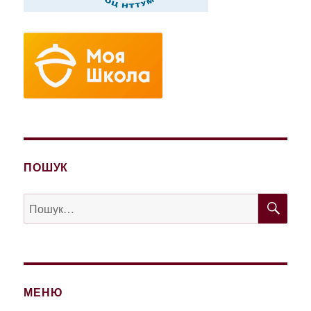
ПОШУК
ШУ
Пошук
за
запитом:
МЕНЮ