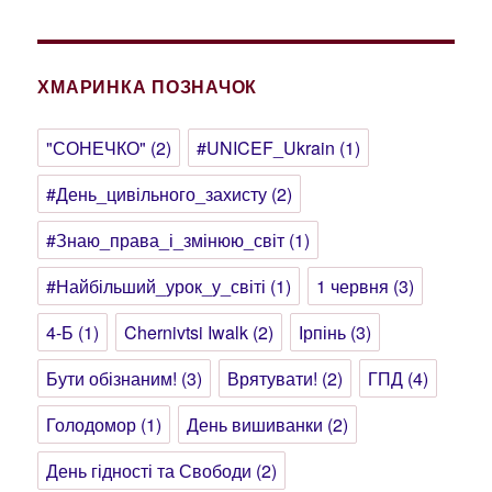
ХМАРИНКА ПОЗНАЧОК
"СОНЕЧКО"
(2)
#UNICEF_Ukrain
(1)
#День_цивільного_захисту
(2)
#Знаю_права_і_змінюю_світ
(1)
#Найбільший_урок_у_світі
(1)
1 червня
(3)
4-Б
(1)
Chernivtsi Iwalk
(2)
Ірпінь
(3)
Бути обізнаним!
(3)
Врятувати!
(2)
ГПД
(4)
Голодомор
(1)
День вишиванки
(2)
День гідності та Свободи
(2)