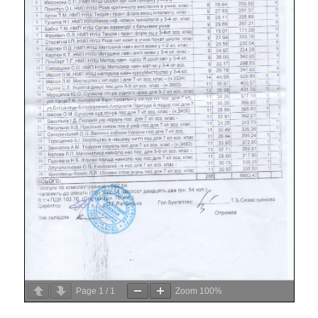
Page
1
/
1
Zoom
100%