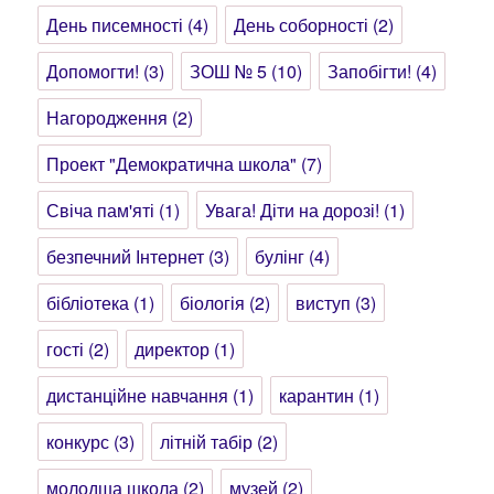
День писемності
(4)
День соборності
(2)
Допомогти!
(3)
ЗОШ № 5
(10)
Запобігти!
(4)
Нагородження
(2)
Проект "Демократична школа"
(7)
Свіча пам'яті
(1)
Увага! Діти на дорозі!
(1)
безпечний Інтернет
(3)
булінг
(4)
бібліотека
(1)
біологія
(2)
виступ
(3)
гості
(2)
директор
(1)
дистанційне навчання
(1)
карантин
(1)
конкурс
(3)
літній табір
(2)
молодша школа
(2)
музей
(2)