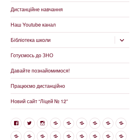
Дистанційне навчання
Наш Youtube канал
розгорну
Бібліотека школи
підменю
Готуємось до ЗНО
Давайте познайомимося!
Працюємо дистанційно
Новий сайт “Ліцей № 12”
Facebook
Twitter
Instagram
Google
Цікаві
Структура
Проект
Новини
Фінан
посилання
та
“Демократична
звітні
НУШ
Про
Свідоцтво
Статут
Звіт
Forums
Методична
Загальні
Метод
управління,
школа”