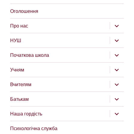
Оголошення
розгорну
Про нас
підменю
розгорну
НУШ
підменю
розгорну
Початкова школа
підменю
розгорну
Учням
підменю
розгорну
Вчителям
підменю
розгорну
Батькам
підменю
розгорну
Наша гордість
підменю
Психологічна служба