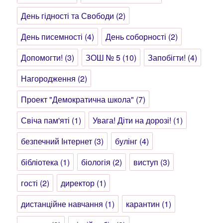
День гідності та Свободи
(2)
День писемності
(4)
День соборності
(2)
Допомогти!
(3)
ЗОШ № 5
(10)
Запобігти!
(4)
Нагородження
(2)
Проект "Демократична школа"
(7)
Свіча пам'яті
(1)
Увага! Діти на дорозі!
(1)
безпечний Інтернет
(3)
булінг
(4)
бібліотека
(1)
біологія
(2)
виступ
(3)
гості
(2)
директор
(1)
дистанційне навчання
(1)
карантин
(1)