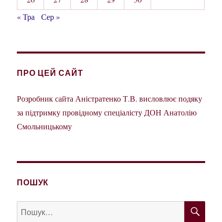
« Тра
Сер »
ПРО ЦЕЙ САЙТ
Розробник сайта Аністратенко Т.В. висловлює подяку
за підтримку провідному спеціалісту ДОН Анатолію
Смольницькому
ПОШУК
ШУ
Пошук
за