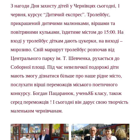
З нагоди Дня захисту дітей у Чернівцях сьогодні, 1
червня, курсує “Дитячий експрес”. Тролейбус,
прикрашений дитячими малюнками, віршами та
повітряними кульками, їздитиме містом до 15:00. На
вході у тролейбус діткам дають цукерки, на виході –
морозиво. Свій маршрут тролейбус розпочав від
Центрального парку ім. Т. Шевченка, рухається до
Соборної площі. Під час невеличкої подорожі діти
мають змогу дізнатися більше про наше рідне місто,
послухати вірші переможців міського поетичного
конкурсу. Богдан Пацаранюк, учень8Б класу, також
серед переможців ! І сьогодні він дарує свою творчість
маленьким чернівчанам.