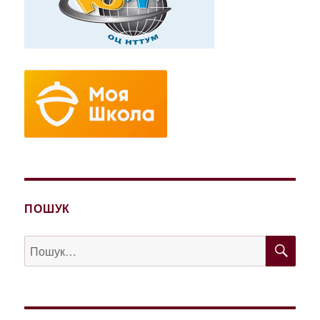
ПОШУК
ШУ
Пошук
за
запитом: