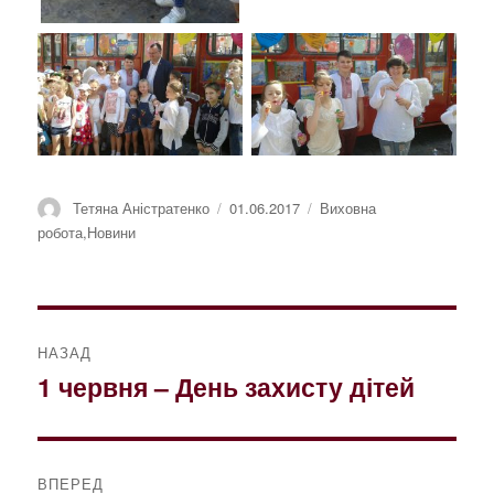
Автор
Оприлюднено
Категорії
Тетяна Аністратенко
01.06.2017
Виховна
робота
,
Новини
Навігація
НАЗАД
записів
1 червня – День захисту дітей
Попередній
запис:
ВПЕРЕД