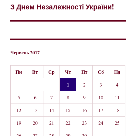
З Днем Незалежності України!
Наступний
запис:
Червень 2017
Пн
Вт
Ср
Чт
Пт
Сб
Нд
1
2
3
4
5
6
7
8
9
10
11
12
13
14
15
16
17
18
19
20
21
22
23
24
25
26
27
28
29
30