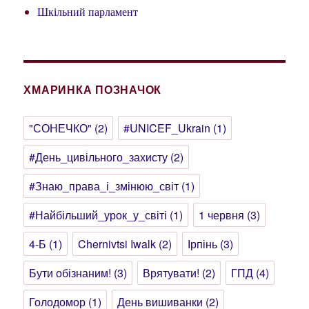
Шкільний парламент
ХМАРИНКА ПОЗНАЧОК
"СОНЕЧКО"
(2)
#UNICEF_Ukrain
(1)
#День_цивільного_захисту
(2)
#Знаю_права_і_змінюю_світ
(1)
#Найбільший_урок_у_світі
(1)
1 червня
(3)
4-Б
(1)
Chernivtsi Iwalk
(2)
Ірпінь
(3)
Бути обізнаним!
(3)
Врятувати!
(2)
ГПД
(4)
Голодомор
(1)
День вишиванки
(2)