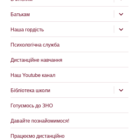
підменю
розгорну
Батькам
підменю
розгорну
Наша гордість
підменю
Психологічна служба
Дистанційне навчання
Наш Youtube канал
розгорну
Бібліотека школи
підменю
Готуємось до ЗНО
Давайте познайомимося!
Працюємо дистанційно