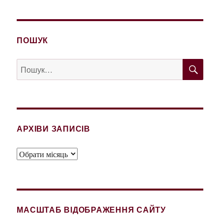
ПОШУК
ШУ
Пошук
за
запитом:
АРХІВИ ЗАПИСІВ
Архіви
записів
МАСШТАБ ВІДОБРАЖЕННЯ САЙТУ