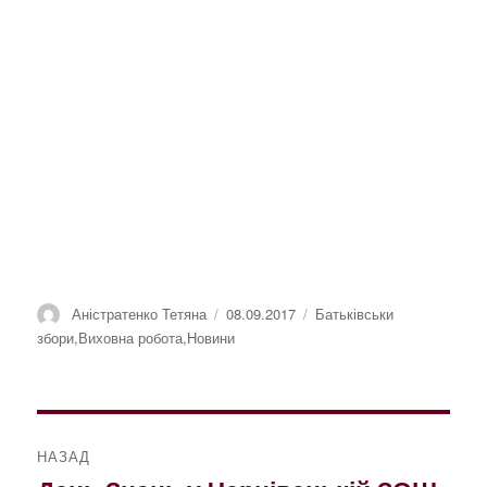
Автор
Оприлюднено
Категорії
Аністратенко Тетяна
08.09.2017
Батьківськи
збори
,
Виховна робота
,
Новини
Навігація
НАЗАД
записів