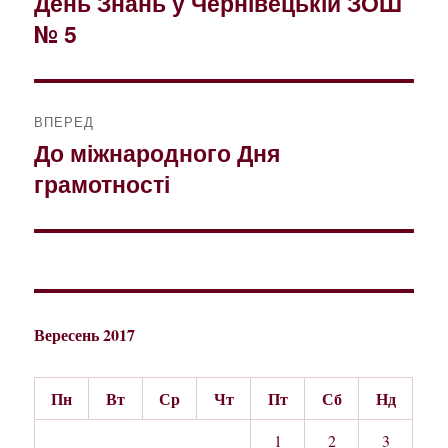
День Знань у Чернівецькій ЗОШ
Попередній
№ 5
запис:
ВПЕРЕД
До міжнародного Дня
Наступний
грамотності
запис:
Вересень 2017
Пн
Вт
Ср
Чт
Пт
Сб
Нд
1
2
3