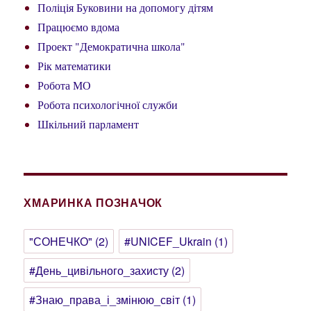
Поліція Буковини на допомогу дітям
Працюємо вдома
Проект "Демократична школа"
Рік математики
Робота МО
Робота психологічної служби
Шкільний парламент
ХМАРИНКА ПОЗНАЧОК
"СОНЕЧКО"
(2)
#UNICEF_Ukrain
(1)
#День_цивільного_захисту
(2)
#Знаю_права_і_змінюю_світ
(1)