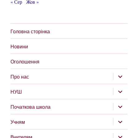
« Сер
Жов »
Головна сторінка
Новини
Оголошення
розгорну
Про нас
підменю
розгорну
НУШ
підменю
розгорну
Початкова школа
підменю
розгорну
Учням
підменю
розгорну
Вчителям