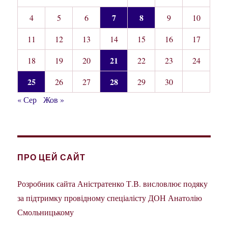
7
8
4
5
6
9
10
11
12
13
14
15
16
17
21
18
19
20
22
23
24
25
28
26
27
29
30
« Сер
Жов »
ПРО ЦЕЙ САЙТ
Розробник сайта Аністратенко Т.В. висловлює подяку
за підтримку провідному спеціалісту ДОН Анатолію
Смольницькому