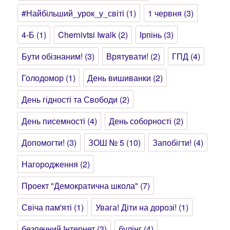
#Найбільший_урок_у_світі
(1)
1 червня
(3)
4-Б
(1)
Chernivtsi Iwalk
(2)
Ірпінь
(3)
Бути обізнаним!
(3)
Врятувати!
(2)
ГПД
(4)
Голодомор
(1)
День вишиванки
(2)
День гідності та Свободи
(2)
День писемності
(4)
День соборності
(2)
Допомогти!
(3)
ЗОШ № 5
(10)
Запобігти!
(4)
Нагородження
(2)
Проект "Демократична школа"
(7)
Свіча пам'яті
(1)
Увага! Діти на дорозі!
(1)
безпечний Інтернет
(3)
булінг
(4)