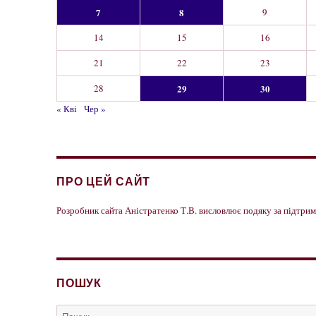
7
8
9
14
15
16
21
22
23
28
29
30
« Кві
Чер »
ПРО ЦЕЙ САЙТ
Розробник сайта Аністратенко Т.В. висловлює подяку за підтр
ПОШУК
Пошук