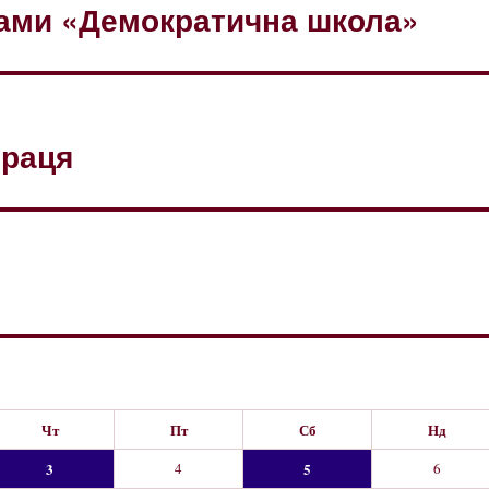
рами «Демократична школа»
праця
Чт
Пт
Сб
Нд
3
4
5
6