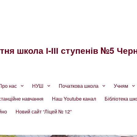
ня школа І-ІІІ ступенів №5 Черн
Про нас
НУШ
Початкова школа
Учням
станційне навчання
Наш Youtube канал
Бібліотека шк
йно
Новий сайт “Ліцей № 12”