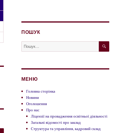
ПОШУК
ШУКАТИ
Пошук
за
запитом:
МЕНЮ
Головна сторінка
Новини
Оголошення
Про нас
Ліцензії на провадження освітньої діяльності
Загальні відомості про заклад
Структура та управління, кадровий склад
ШУКАТИ