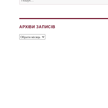
за
запитом:
АРХІВИ ЗАПИСІВ
Архіви
записів