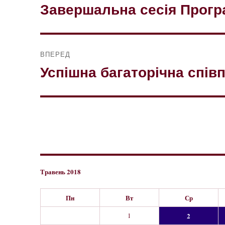
записів
Завершальна сесія Прог
Попередній
запис:
ВПЕРЕД
Успішна багаторічна спів
Наступний
запис:
Травень 2018
Пн
Вт
Ср
1
2