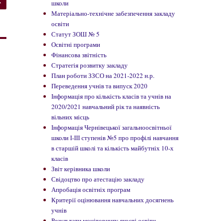
школи
Матеріально-технічне забезпечення закладу
освіти
Статут ЗОШ № 5
Освітні програми
Фінансова звітність
Стратегія розвитку закладу
План роботи ЗЗСО на 2021-2022 н.р.
Переведення учнів та випуск 2020
Інформація про кількість класів та учнів на
2020/2021 навчальний рік та наявність
вільних місць
Інформація Чернівецької загальноосвітньої
школи І-ІІІ ступенів №5 про профілі навчання
в старшій школі та кількість майбутніх 10-х
класів
Звіт керівника школи
Свідоцтво про атестацію закладу
Апробація освітніх програм
Критерії оцінювання навчальних досягнень
учнів
Результати моніторингу якості освіти