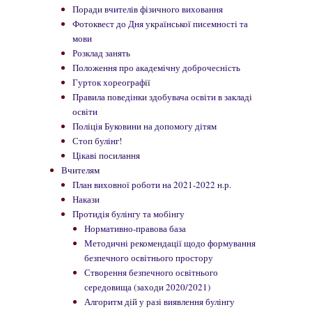
Поради вчителів фізичного виховання
Фотоквест до Дня української писемності та
мови
Розклад занять
Положення про академічну доброчесність
Гурток хореографії
Правила поведінки здобувача освіти в закладі
освіти
Поліція Буковини на допомогу дітям
Стоп булінг!
Цікаві посилання
Вчителям
План виховної роботи на 2021-2022 н.р.
Накази
Протидія булінгу та мобінгу
Нормативно-правова база
Методичні рекомендації щодо формування
безпечного освітнього простору
Створення безпечного освітнього
середовища (заходи 2020/2021)
Алгоритм дій у разі виявлення булінгу