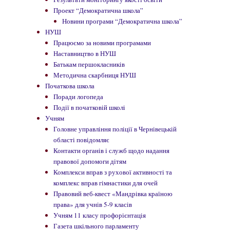
Проект “Демократична школа”
Новини програми “Демократична школа”
НУШ
Працюємо за новими програмами
Наставництво в НУШ
Батькам першокласників
Методична скарбниця НУШ
Початкова школа
Поради логопеда
Події в початковій школі
Учням
Головне управління поліції в Чернівецькій
області повідомляє
Контакти органів і служб щодо надання
правової допомоги дітям
Комплекси вправ з рухової активності та
комплекс вправ гімнастики для очей
Правовий веб-квест «Мандрівка країною
права» для учнів 5-9 класів
Учням 11 класу профорієнтація
Газета шкільного парламенту