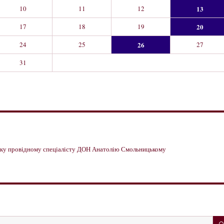
10
11
12
13
17
18
19
20
24
25
26
27
31
имку провідному спеціалісту ДОН Анатолію Смольницькому