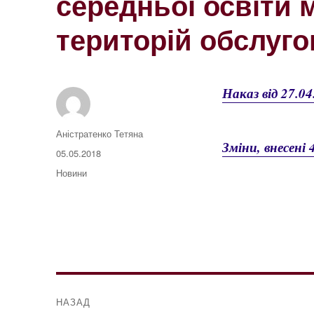
середньої освіти м
територій обслуг
Наказ від 27.04
Автор
Аністратенко Тетяна
Зміни, внесені 
Оприлюднено
05.05.2018
Категорії
Новини
Навігація
НАЗАД