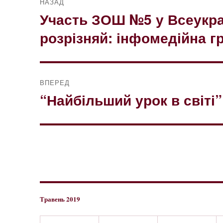
НАЗАД
записів
Участь ЗОШ №5 у Всеукра
Попередній
запис:
розрізняй: інфомедійна г
ВПЕРЕД
“Найбільший урок в світі”
Наступний
запис:
Травень 2019