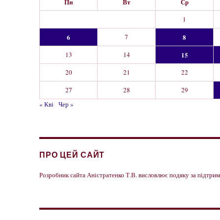
Пн
Вт
Ср
1
6
7
8
13
14
15
20
21
22
27
28
29
« Кві
Чер »
ПРО ЦЕЙ САЙТ
Розробник сайта Аністратенко Т.В. висловлює подяку за підтр