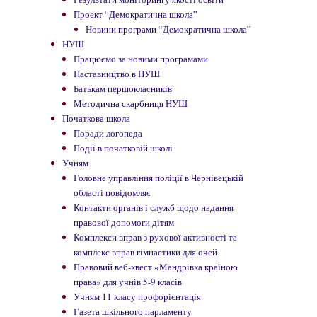
Проект “Демократична школа”
Новини програми “Демократична школа”
НУШ
Працюємо за новими програмами
Наставництво в НУШ
Батькам першокласників
Методична скарбниця НУШ
Початкова школа
Поради логопеда
Події в початковій школі
Учням
Головне управління поліції в Чернівецькій
області повідомляє
Контакти органів і служб щодо надання
правової допомоги дітям
Комплекси вправ з рухової активності та
комплекс вправ гімнастики для очей
Правовий веб-квест «Мандрівка країною
права» для учнів 5-9 класів
Учням 11 класу профорієнтація
Газета шкільного парламенту