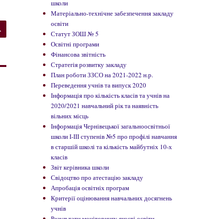
школи
Матеріально-технічне забезпечення закладу
ШУКАТИ
освіти
Статут ЗОШ № 5
Освітні програми
Фінансова звітність
Стратегія розвитку закладу
План роботи ЗЗСО на 2021-2022 н.р.
Переведення учнів та випуск 2020
Інформація про кількість класів та учнів на
2020/2021 навчальний рік та наявність
вільних місць
Інформація Чернівецької загальноосвітньої
школи І-ІІІ ступенів №5 про профілі навчання
в старшій школі та кількість майбутніх 10-х
класів
Звіт керівника школи
Свідоцтво про атестацію закладу
Апробація освітніх програм
Критерії оцінювання навчальних досягнень
учнів
Результати моніторингу якості освіти