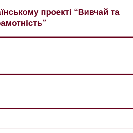
їнському проекті “Вивчай та
рамотність”