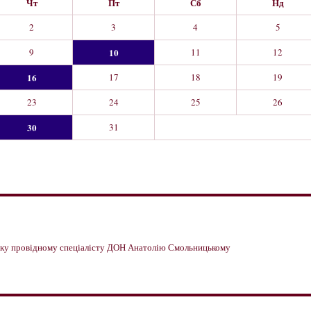
Чт
Пт
Сб
Нд
2
3
4
5
9
10
11
12
16
17
18
19
23
24
25
26
30
31
имку провідному спеціалісту ДОН Анатолію Смольницькому