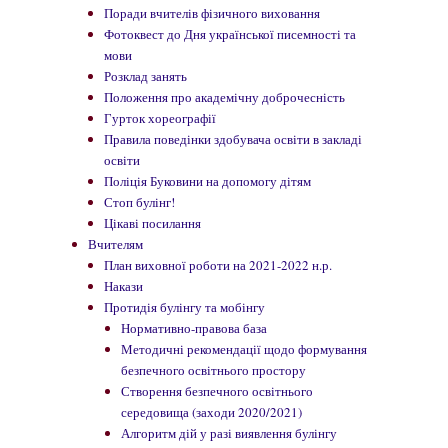
Поради вчителів фізичного виховання
Фотоквест до Дня української писемності та
мови
Розклад занять
Положення про академічну доброчесність
Гурток хореографії
Правила поведінки здобувача освіти в закладі
освіти
Поліція Буковини на допомогу дітям
Стоп булінг!
Цікаві посилання
Вчителям
План виховної роботи на 2021-2022 н.р.
Накази
Протидія булінгу та мобінгу
Нормативно-правова база
Методичні рекомендації щодо формування
безпечного освітнього простору
Створення безпечного освітнього
середовища (заходи 2020/2021)
Алгоритм дій у разі виявлення булінгу