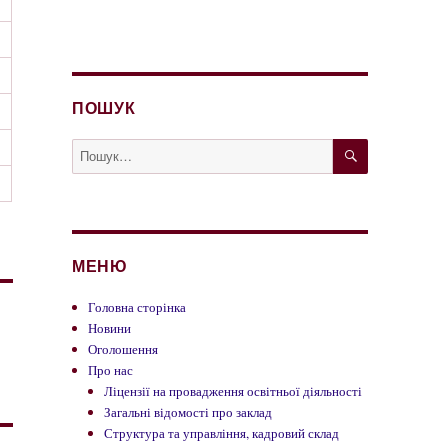
ПОШУК
ШУКАТИ
Пошук
за
запитом:
МЕНЮ
Головна сторінка
Новини
Оголошення
Про нас
Ліцензії на провадження освітньої діяльності
Загальні відомості про заклад
Структура та управління, кадровий склад