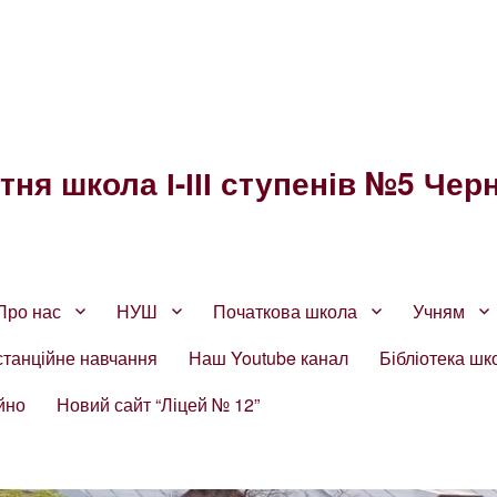
ня школа І-ІІІ ступенів №5 Черн
Про нас
НУШ
Початкова школа
Учням
станційне навчання
Наш Youtube канал
Бібліотека шк
йно
Новий сайт “Ліцей № 12”