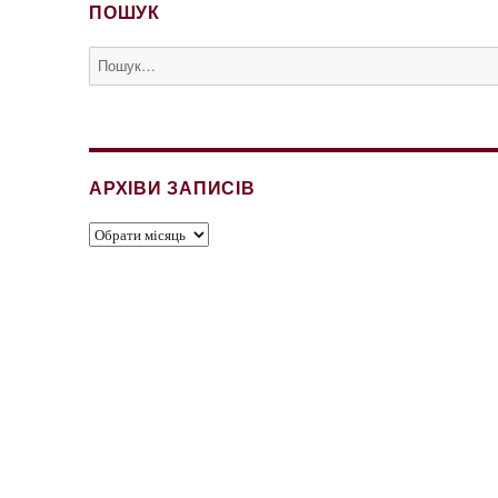
ПОШУК
Пошук
за
запитом:
АРХІВИ ЗАПИСІВ
Архіви
записів