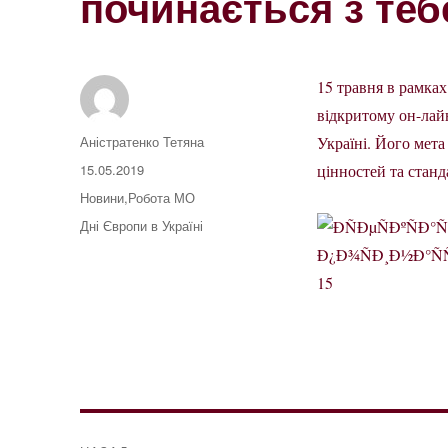
починається з теб
15 травня в рамках
відкритому он-лай
Автор
Аністратенко Тетяна
Україні. Його мета
Оприлюднено
15.05.2019
цінностей та станд
Категорії
Новини
,
Робота МО
Позначки
Дні Європи в Україні
15
Навігація