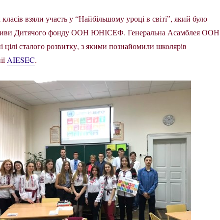
х класів взяли участь у “Найбільшому уроці в світі”, який було
іативи Дитячого фонду ООН ЮНІСЕФ. Генеральна Асамблея ООН
і цілі сталого розвитку, з якими познайомили школярів
ії
AIESEC
.