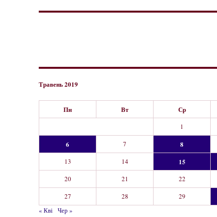
Травень 2019
Пн
Вт
Ср
1
6
7
8
13
14
15
20
21
22
27
28
29
« Кві
Чер »