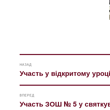
Навігація
НАЗАД
записів
Участь у відкритому уроц
Попередній
запис:
ВПЕРЕД
Участь ЗОШ № 5 у святкув
Наступний
запис: