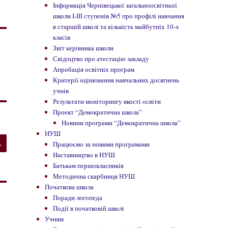
Інформація Чернівецької загальноосвітньої
школи І-ІІІ ступенів №5 про профілі навчання
в старшій школі та кількість майбутніх 10-х
класів
Звіт керівника школи
Свідоцтво про атестацію закладу
Апробація освітніх програм
Критерії оцінювання навчальних досягнень
учнів
Результати моніторингу якості освіти
Проект “Демократична школа”
Новини програми “Демократична школа”
НУШ
ШУКАТИ
Працюємо за новими програмами
Наставництво в НУШ
Батькам першокласників
Методична скарбниця НУШ
Початкова школа
Поради логопеда
Події в початковій школі
Учням