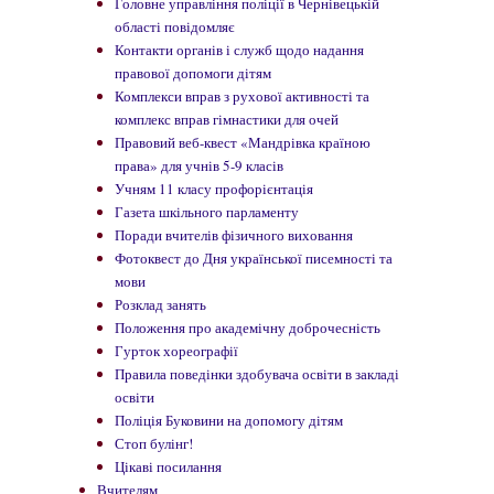
Головне управління поліції в Чернівецькій
області повідомляє
Контакти органів і служб щодо надання
правової допомоги дітям
Комплекси вправ з рухової активності та
комплекс вправ гімнастики для очей
Правовий веб-квест «Мандрівка країною
права» для учнів 5-9 класів
Учням 11 класу профорієнтація
Газета шкільного парламенту
Поради вчителів фізичного виховання
Фотоквест до Дня української писемності та
мови
Розклад занять
Положення про академічну доброчесність
Гурток хореографії
Правила поведінки здобувача освіти в закладі
освіти
Поліція Буковини на допомогу дітям
Стоп булінг!
Цікаві посилання
Вчителям