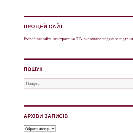
ПРО ЦЕЙ САЙТ
Розробник сайта Аністратенко Т.В. висловлює подяку за підтр
ПОШУК
Пошук
за
запитом:
АРХІВИ ЗАПИСІВ
Архіви