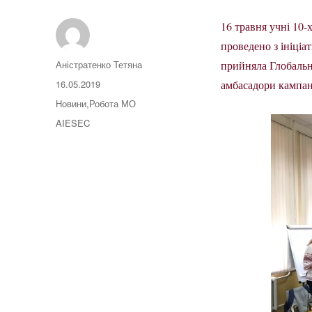
16 травня учні 10-
проведено з ініц
Автор
Аністратенко Тетяна
прийняла Глобальн
Оприлюднено
16.05.2019
амбасадори кампан
Категорії
Новини
,
Робота МО
Позначки
AIESEC