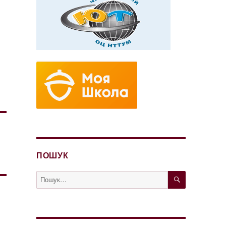
ПОШУК
ШУКАТИ
Пошук
за
запитом: