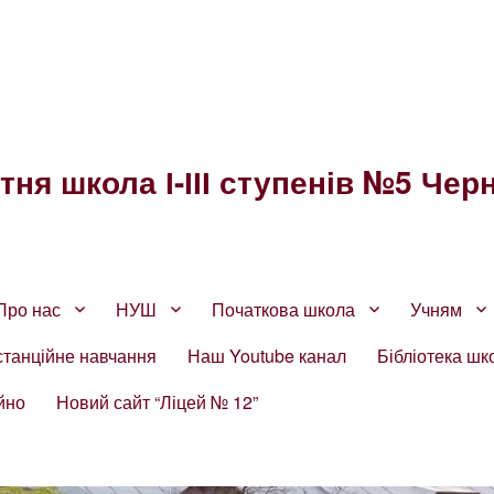
ня школа І-ІІІ ступенів №5 Черн
Про нас
НУШ
Початкова школа
Учням
станційне навчання
Наш Youtube канал
Бібліотека шк
йно
Новий сайт “Ліцей № 12”