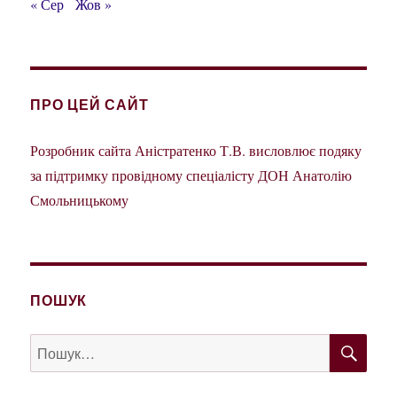
« Сер
Жов »
ПРО ЦЕЙ САЙТ
Розробник сайта Аністратенко Т.В. висловлює подяку
за підтримку провідному спеціалісту ДОН Анатолію
Смольницькому
ПОШУК
ШУ
Пошук
за
запитом: