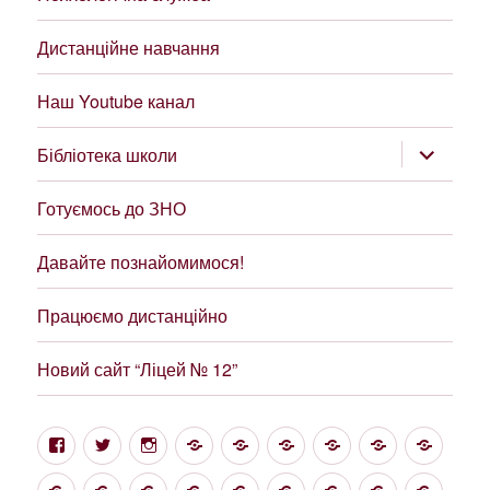
Дистанційне навчання
Наш Youtube канал
розгорну
Бібліотека школи
підменю
Готуємось до ЗНО
Давайте познайомимося!
Працюємо дистанційно
Новий сайт “Ліцей № 12”
Facebook
Twitter
Instagram
Google
Цікаві
Структура
Проект
Новини
Фінан
посилання
та
“Демократична
звітні
НУШ
Про
Свідоцтво
Статут
Звіт
Forums
Методична
Загальні
Метод