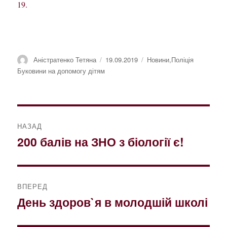
19.
Автор
Оприлюднено
Категорії
Аністратенко Тетяна
19.09.2019
Новини
,
Поліція
Буковини на допомогу дітям
Навігація
НАЗАД
записів
200 балів на ЗНО з біології є!
Попередній
запис:
ВПЕРЕД
День здоров`я в молодшій школі
Наступний
запис: