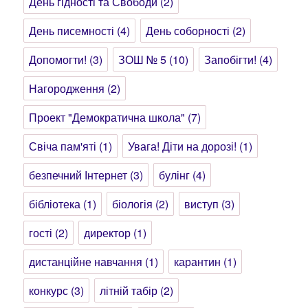
День гідності та Свободи
(2)
День писемності
(4)
День соборності
(2)
Допомогти!
(3)
ЗОШ № 5
(10)
Запобігти!
(4)
Нагородження
(2)
Проект "Демократична школа"
(7)
Свіча пам'яті
(1)
Увага! Діти на дорозі!
(1)
безпечний Інтернет
(3)
булінг
(4)
бібліотека
(1)
біологія
(2)
виступ
(3)
гості
(2)
директор
(1)
дистанційне навчання
(1)
карантин
(1)
конкурс
(3)
літній табір
(2)