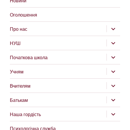
Новини
Оголошення
розгорну
Про нас
підменю
розгорну
НУШ
підменю
розгорну
Початкова школа
підменю
розгорну
Учням
підменю
розгорну
Вчителям
підменю
розгорну
Батькам
підменю
розгорну
Наша гордість
підменю
Психологічна служба