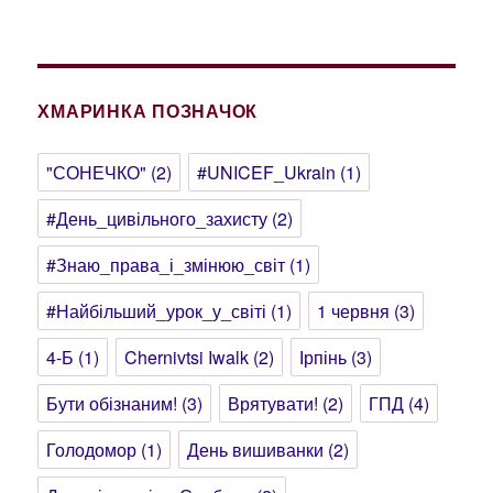
ХМАРИНКА ПОЗНАЧОК
"СОНЕЧКО"
(2)
#UNICEF_Ukrain
(1)
#День_цивільного_захисту
(2)
#Знаю_права_і_змінюю_світ
(1)
#Найбільший_урок_у_світі
(1)
1 червня
(3)
4-Б
(1)
Chernivtsi Iwalk
(2)
Ірпінь
(3)
Бути обізнаним!
(3)
Врятувати!
(2)
ГПД
(4)
Голодомор
(1)
День вишиванки
(2)