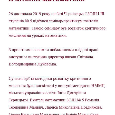
26 листопада 2019 року на базі Чернівецької ЗОШ І-ІІІ
ступенів № 5 відбувся семінар-практикум вчителів
математики. Темою семінару був розвиток критичного
мислення на уроках математики.
З привітним словом та побажаннями плідної праці
виступила виступила директор школи Світлана
Володимирівна Жуковська.
Сучасні ідеї та методики розвитку критичного
мислення були висвітлені у виступі методиста НММЦ
міського управління освіти Інни Дмитрівни
Терлецької. Вчителі математики ЗОШ № 5 Романія
Теодорівна Маніліч, Лариса Миколаївна Позднякова,
Олена Василівна Максимчук та Емілія Миколаївна