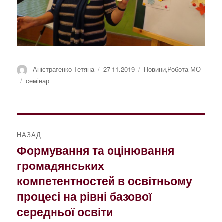
Автор
Оприлюднено
Категорії
Аністратенко Тетяна
27.11.2019
Новини
,
Робота МО
Позначки
семінар
Навігація
НАЗАД
записів
Формування та оцінювання
Попередній
громадянських
запис:
компетентностей в освітньому
процесі на рівні базової
середньої освіти