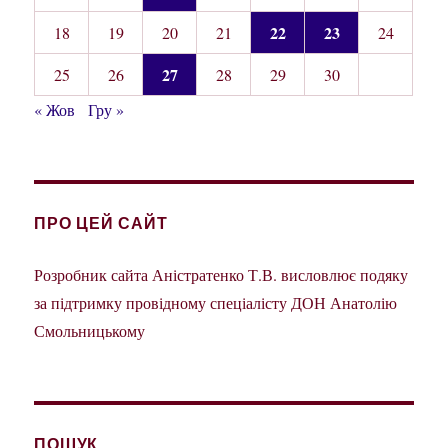
22
23
18
19
20
21
24
27
25
26
28
29
30
« Жов
Гру »
ПРО ЦЕЙ САЙТ
Розробник сайта Аністратенко Т.В. висловлює подяку
за підтримку провідному спеціалісту ДОН Анатолію
Смольницькому
ПОШУК