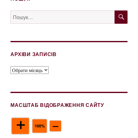
ШУ
Пошук
за
запитом:
АРХІВИ ЗАПИСІВ
Архіви
записів
МАСШТАБ ВІДОБРАЖЕННЯ САЙТУ