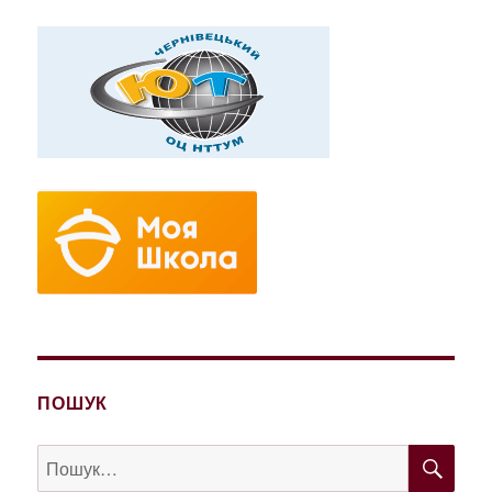
ПОШУК
ШУ
Пошук
за