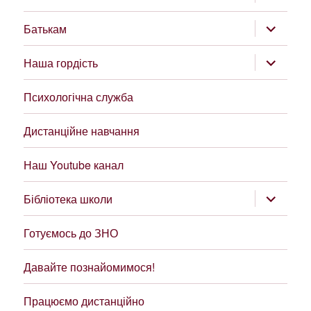
підменю
розгорну
Батькам
підменю
розгорну
Наша гордість
підменю
Психологічна служба
Дистанційне навчання
Наш Youtube канал
розгорну
Бібліотека школи
підменю
Готуємось до ЗНО
Давайте познайомимося!
Працюємо дистанційно