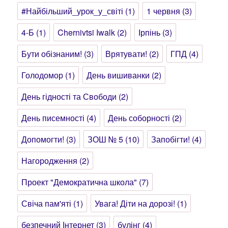
#Найбільший_урок_у_світі
(1)
1 червня
(3)
4-Б
(1)
Chernivtsi Iwalk
(2)
Ірпінь
(3)
Бути обізнаним!
(3)
Врятувати!
(2)
ГПД
(4)
Голодомор
(1)
День вишиванки
(2)
День гідності та Свободи
(2)
День писемності
(4)
День соборності
(2)
Допомогти!
(3)
ЗОШ № 5
(10)
Запобігти!
(4)
Нагородження
(2)
Проект "Демократична школа"
(7)
Свіча пам'яті
(1)
Увага! Діти на дорозі!
(1)
безпечний Інтернет
(3)
булінг
(4)