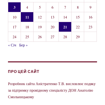
3
4
5
6
7
8
9
11
10
12
13
14
15
16
21
17
18
19
20
22
23
24
25
26
27
28
29
« Січ
Бер »
ПРО ЦЕЙ САЙТ
Розробник сайта Аністратенко Т.В. висловлює подяку
за підтримку провідному спеціалісту ДОН Анатолію
Смольницькому