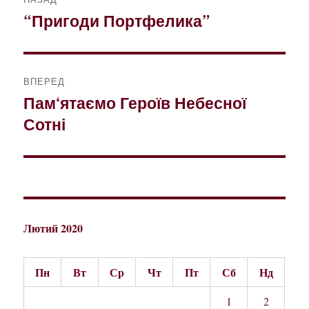
записів
“Пригоди Портфелика”
Попередній
запис:
ВПЕРЕД
Пам‘ятаємо Героїв Небесної
Наступний
Сотні
запис:
Лютий 2020
Пн
Вт
Ср
Чт
Пт
Сб
Нд
1
2