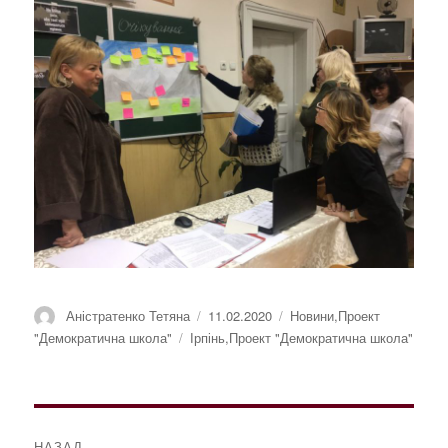
Автор
Оприлюднено
Категорії
Аністратенко Тетяна
11.02.2020
Новини
,
Проект
Позначки
"Демократична школа"
Ірпінь
,
Проект "Демократична школа"
Навігація
НАЗАД