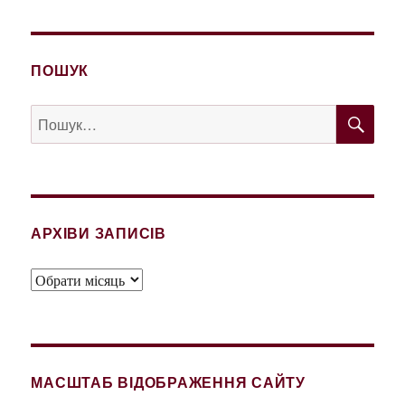
ПОШУК
ШУ
Пошук
за
запитом:
АРХІВИ ЗАПИСІВ
Архіви
записів
МАСШТАБ ВІДОБРАЖЕННЯ САЙТУ