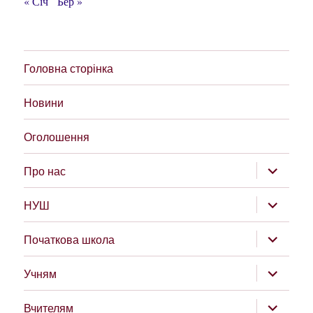
« Січ
Бер »
Головна сторінка
Новини
Оголошення
розгорну
Про нас
підменю
розгорну
НУШ
підменю
розгорну
Початкова школа
підменю
розгорну
Учням
підменю
розгорну
Вчителям