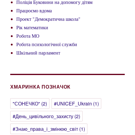
Поліція Буковини на допомогу дітям
Працюємо вдома
Проект "Демократична школа"
Рік математики
Робота МО
Робота психологічної служби
Шкільний парламент
ХМАРИНКА ПОЗНАЧОК
"СОНЕЧКО"
(2)
#UNICEF_Ukrain
(1)
#День_цивільного_захисту
(2)
#Знаю_права_і_змінюю_світ
(1)