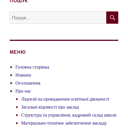
ПОШУК
ШУ
Пошук
за
запитом:
МЕНЮ
Головна сторінка
Новини
Оголошення
Про нас
Ліцензії на провадження освітньої діяльності
Загальні відомості про заклад
Структура та управління, кадровий склад школи
Матеріально-технічне забезпечення закладу