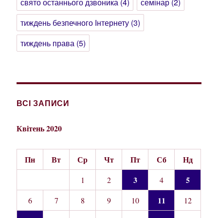
свято останнього дзвоника
(4)
семінар
(2)
тиждень безпечного Інтернету
(3)
тиждень права
(5)
ВСІ ЗАПИСИ
Квітень 2020
Пн
Вт
Ср
Чт
Пт
Сб
Нд
3
5
1
2
4
11
6
7
8
9
10
12