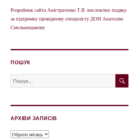
Розробник сайта Аністратенко Т.В. висловлює подяку
за підтримку провідному спеціалісту ДОН Анатолію
Смольницькому
ПОШУК
ШУ
Пошук
за
запитом:
АРХІВИ ЗАПИСІВ
Архіви