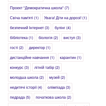
Проект "Демократична школа"
(7)
Свіча пам'яті
(1)
Увага! Діти на дорозі!
(1)
безпечний Інтернет
(3)
булінг
(4)
бібліотека
(1)
біологія
(2)
виступ
(3)
гості
(2)
директор
(1)
дистанційне навчання
(1)
карантин
(1)
конкурс
(3)
літній табір
(2)
молодша школа
(2)
музей
(2)
недитячі історії
(4)
олімпіада
(3)
педрада
(5)
початкова школа
(2)