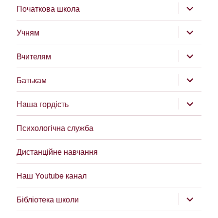
розгорну
Початкова школа
підменю
розгорну
Учням
підменю
розгорну
Вчителям
підменю
розгорну
Батькам
підменю
розгорну
Наша гордість
підменю
Психологічна служба
Дистанційне навчання
Наш Youtube канал
розгорну
Бібліотека школи
підменю