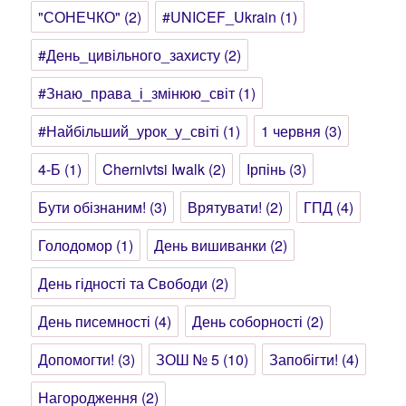
"СОНЕЧКО"
(2)
#UNICEF_Ukrain
(1)
#День_цивільного_захисту
(2)
#Знаю_права_і_змінюю_світ
(1)
#Найбільший_урок_у_світі
(1)
1 червня
(3)
4-Б
(1)
Chernivtsi Iwalk
(2)
Ірпінь
(3)
Бути обізнаним!
(3)
Врятувати!
(2)
ГПД
(4)
Голодомор
(1)
День вишиванки
(2)
День гідності та Свободи
(2)
День писемності
(4)
День соборності
(2)
Допомогти!
(3)
ЗОШ № 5
(10)
Запобігти!
(4)
Нагородження
(2)