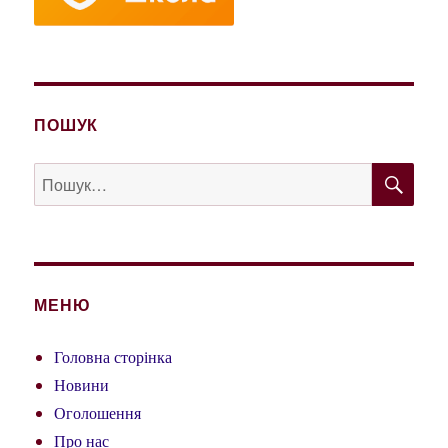
ПОШУК
ШУ
Пошук
за
запитом:
МЕНЮ
Головна сторінка
Новини
Оголошення
Про нас