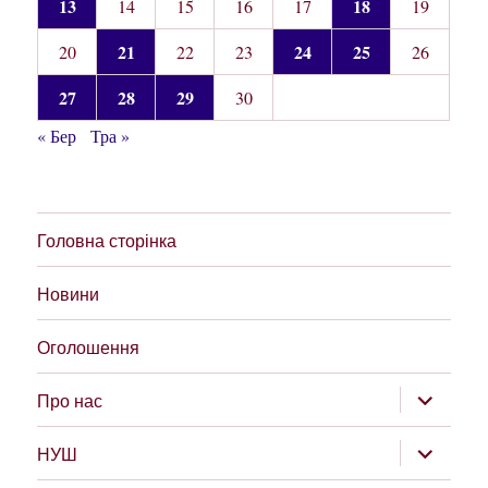
13
18
14
15
16
17
19
21
24
25
20
22
23
26
27
28
29
30
« Бер
Тра »
Головна сторінка
Новини
Оголошення
розгорну
Про нас
підменю
розгорну
НУШ
підменю