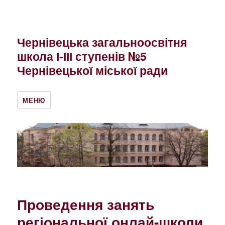
Чернівецька загальноосвітня
школа І-ІІІ ступенів №5
Чернівецької міської ради
МЕНЮ
Проведення занять
регіональної онлай-школи