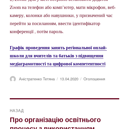
Zoom на телефон або комп’ютер, мати мікрофон, веб-
камеру, колонки або навушники, у призначений час
перейти за посиланням, ввести ідентифікатор
конференції , потім пароль.
Графік проведення занять регіональної онлай-
школи для вчителів та батьків з підвищення
медіаграмотності та цифрової компетентності
Автор
Оприлюднено
Категорії
Аністратенко Тетяна
13.04.2020
Оголошення
Навігація
НАЗАД
записів
Про організацію освітнього
Попередній
процесу з використанням
запис: