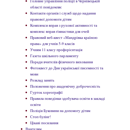
Головне управління поліції в Чернівецькій
області повідомляє
Контакти органів і служб щодо надання
правової допомоги дітям
Комплекси вправ з рухової активності та
комплекс вправ гімнастики для очей
Правовий веб-квест «Мандрівка країною
права» для учнів 5-9 класів
Учням 11 класу профорієнтація
Газета шкільного парламенту
Поради вчителів фізичного виховання
Фотоквест до Дня української писемності та
мови
Розклад занять
Положення про академічну доброчесність
Гурток хореографії
Правила поведінки здобувача освіти в закладі
освіти
Поліція Буковини на допомогу дітям
Стоп булінг!
Цікаві посилання
Вчителям