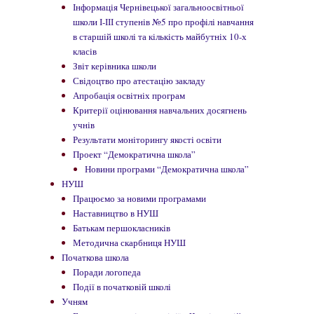
Інформація Чернівецької загальноосвітньої
школи І-ІІІ ступенів №5 про профілі навчання
в старшій школі та кількість майбутніх 10-х
класів
Звіт керівника школи
Свідоцтво про атестацію закладу
Апробація освітніх програм
Критерії оцінювання навчальних досягнень
учнів
Результати моніторингу якості освіти
Проект “Демократична школа”
Новини програми “Демократична школа”
НУШ
Працюємо за новими програмами
Наставництво в НУШ
Батькам першокласників
Методична скарбниця НУШ
Початкова школа
Поради логопеда
Події в початковій школі
Учням