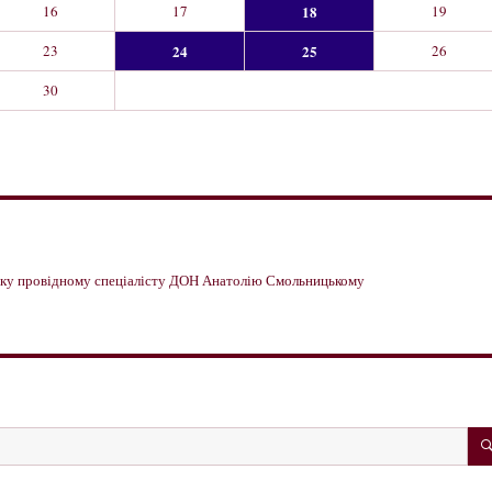
16
17
18
19
23
24
25
26
30
имку провідному спеціалісту ДОН Анатолію Смольницькому