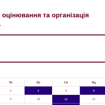
оцінювання та організація
.
Чт
Пт
Сб
Нд
2
3
4
5
9
10
11
12