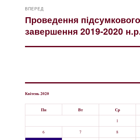
ВПЕРЕД
Проведення підсумкового 
Наступний
запис:
завершення 2019-2020 н.р
Квітень 2020
Пн
Вт
Ср
1
6
7
8