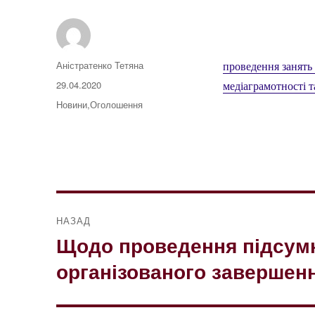
Автор
Аністратенко Тетяна
проведення занять 
Оприлюднено
29.04.2020
медіаграмотності т
Категорії
Новини
,
Оголошення
Навігація
НАЗАД
записів
Щодо проведення підсумк
Попередній
запис:
організованого завершенн