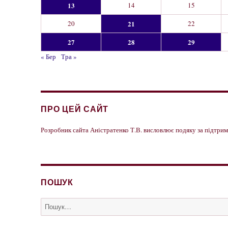
13
14
15
20
21
22
27
28
29
« Бер
Тра »
ПРО ЦЕЙ САЙТ
Розробник сайта Аністратенко Т.В. висловлює подяку за підтр
ПОШУК
Пошук
за
запитом: