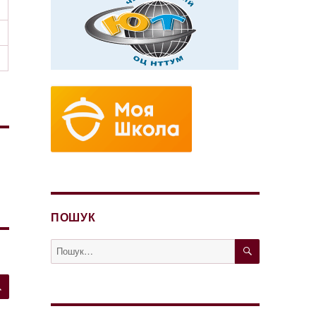
ПОШУК
ШУКАТИ
Пошук
за
запитом:
ШУКАТИ