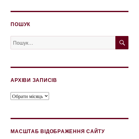
ПОШУК
ШУ
Пошук
за
запитом:
АРХІВИ ЗАПИСІВ
Архіви
записів
МАСШТАБ ВІДОБРАЖЕННЯ САЙТУ