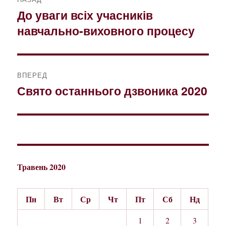
записів
До уваги всіх учасників
Попередній
навчально-виховного процесу
запис:
ВПЕРЕД
Свято останнього дзвоника 2020
Наступний
запис:
Травень 2020
Пн
Вт
Ср
Чт
Пт
Сб
Нд
1
2
3