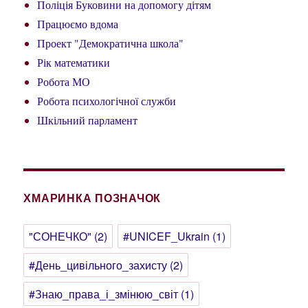
Поліція Буковини на допомогу дітям
Працюємо вдома
Проект "Демократична школа"
Рік математики
Робота МО
Робота психологічної служби
Шкільний парламент
ХМАРИНКА ПОЗНАЧОК
"СОНЕЧКО"
(2)
#UNICEF_Ukrain
(1)
#День_цивільного_захисту
(2)
#Знаю_права_і_змінюю_світ
(1)