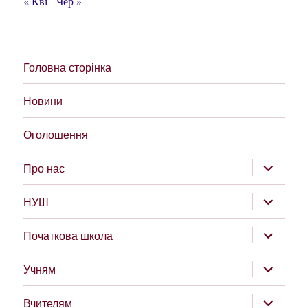
« Кві
Чер »
Головна сторінка
Новини
Оголошення
розгорну
Про нас
підменю
розгорну
НУШ
підменю
розгорну
Початкова школа
підменю
розгорну
Учням
підменю
розгорну
Вчителям