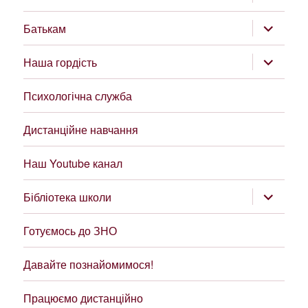
підменю
розгорну
Батькам
підменю
розгорну
Наша гордість
підменю
Психологічна служба
Дистанційне навчання
Наш Youtube канал
розгорну
Бібліотека школи
підменю
Готуємось до ЗНО
Давайте познайомимося!
Працюємо дистанційно