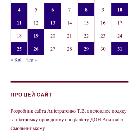
4
6
8
10
5
7
9
11
13
12
14
15
16
17
19
18
20
21
22
23
24
25
26
29
31
27
28
30
« Кві
Чер »
ПРО ЦЕЙ САЙТ
Розробник сайта Аністратенко Т.В. висловлює подяку
за підтримку провідному спеціалісту ДОН Анатолію
Смольницькому