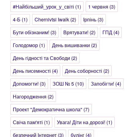
#Найбільший_урок_у_світі
(1)
1 червня
(3)
4-Б
(1)
Chernivtsi Iwalk
(2)
Ірпінь
(3)
Бути обізнаним!
(3)
Врятувати!
(2)
ГПД
(4)
Голодомор
(1)
День вишиванки
(2)
День гідності та Свободи
(2)
День писемності
(4)
День соборності
(2)
Допомогти!
(3)
ЗОШ № 5
(10)
Запобігти!
(4)
Нагородження
(2)
Проект "Демократична школа"
(7)
Свіча пам'яті
(1)
Увага! Діти на дорозі!
(1)
безпечний Інтернет
(3)
булінг
(4)