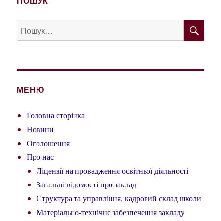
ПОШУК
ШУ
Пошук
за
запитом:
МЕНЮ
Головна сторінка
Новини
Оголошення
Про нас
Ліцензії на провадження освітньої діяльності
Загальні відомості про заклад
Структура та управління, кадровий склад школи
Матеріально-технічне забезпечення закладу