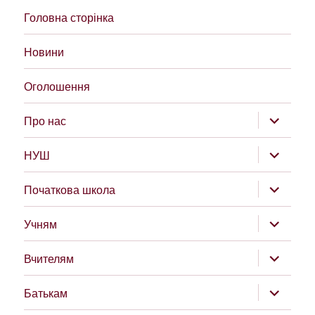
Головна сторінка
Новини
Оголошення
розгорну
Про нас
підменю
розгорну
НУШ
підменю
розгорну
Початкова школа
підменю
розгорну
Учням
підменю
розгорну
Вчителям
підменю
розгорну
Батькам
підменю