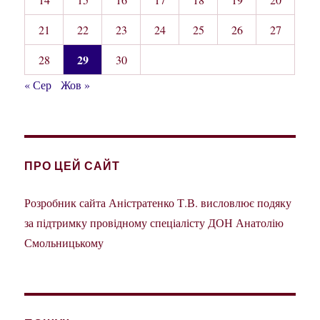
21
22
23
24
25
26
27
29
28
30
« Сер
Жов »
ПРО ЦЕЙ САЙТ
Розробник сайта Аністратенко Т.В. висловлює подяку
за підтримку провідному спеціалісту ДОН Анатолію
Смольницькому