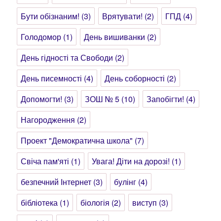
Бути обізнаним!
(3)
Врятувати!
(2)
ГПД
(4)
Голодомор
(1)
День вишиванки
(2)
День гідності та Свободи
(2)
День писемності
(4)
День соборності
(2)
Допомогти!
(3)
ЗОШ № 5
(10)
Запобігти!
(4)
Нагородження
(2)
Проект "Демократична школа"
(7)
Свіча пам'яті
(1)
Увага! Діти на дорозі!
(1)
безпечний Інтернет
(3)
булінг
(4)
бібліотека
(1)
біологія
(2)
виступ
(3)