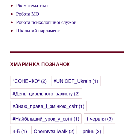
Рік математики
Робота МО
Робота психологічної служби
Шкільний парламент
ХМАРИНКА ПОЗНАЧОК
"СОНЕЧКО"
(2)
#UNICEF_Ukrain
(1)
#День_цивільного_захисту
(2)
#Знаю_права_і_змінюю_світ
(1)
#Найбільший_урок_у_світі
(1)
1 червня
(3)
4-Б
(1)
Chernivtsi Iwalk
(2)
Ірпінь
(3)