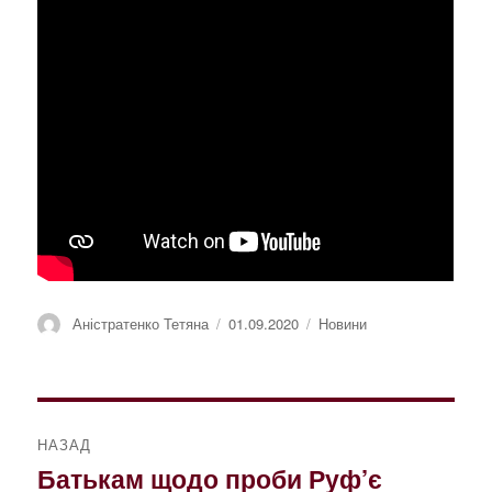
Автор
Оприлюднено
Категорії
Аністратенко Тетяна
01.09.2020
Новини
Навігація
НАЗАД
записів
Батькам щодо проби Руф’є
Попередній