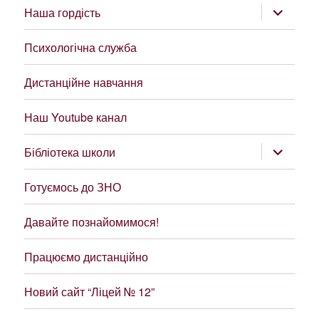
розгорну
Наша гордість
підменю
Психологічна служба
Дистанційне навчання
Наш Youtube канал
розгорну
Бібліотека школи
підменю
Готуємось до ЗНО
Давайте познайомимося!
Працюємо дистанційно
Новий сайт “Ліцей № 12”