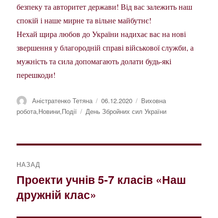
безпеку та авторитет держави! Від вас залежить наш
спокій і наше мирне та вільне майбутнє!
Нехай щира любов до України надихає вас на нові
звершення у благородній справі військової служби, а
мужність та сила допомагають долати будь-які
перешкоди!
Автор
Оприлюднено
Категорії
Аністратенко Тетяна
06.12.2020
Виховна
Позначки
робота
,
Новини
,
Події
День Збройних сил України
Навігація
НАЗАД
записів
Проекти учнів 5-7 класів «Наш
Попередній
дружній клас»
запис: