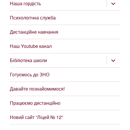
розгорну
Наша гордість
підменю
Психологічна служба
Дистанційне навчання
Наш Youtube канал
розгорну
Бібліотека школи
підменю
Готуємось до ЗНО
Давайте познайомимося!
Працюємо дистанційно
Новий сайт “Ліцей № 12”