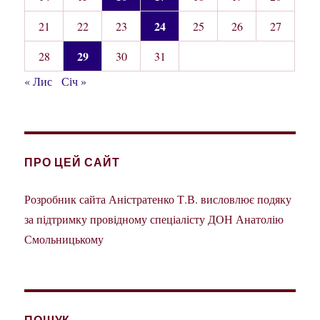
24
21
22
23
25
26
27
29
28
30
31
« Лис
Січ »
ПРО ЦЕЙ САЙТ
Розробник сайта Аністратенко Т.В. висловлює подяку
за підтримку провідному спеціалісту ДОН Анатолію
Смольницькому
ПОШУК