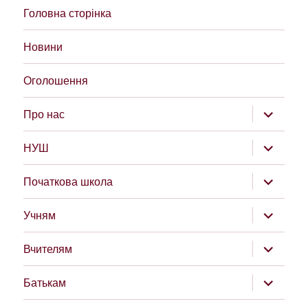
Головна сторінка
Новини
Оголошення
розгорну
Про нас
підменю
розгорну
НУШ
підменю
розгорну
Початкова школа
підменю
розгорну
Учням
підменю
розгорну
Вчителям
підменю
розгорну
Батькам
підменю