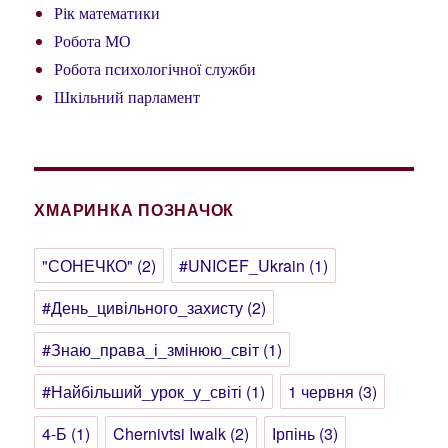
Рік математики
Робота МО
Робота психологічної служби
Шкільний парламент
ХМАРИНКА ПОЗНАЧОК
"СОНЕЧКО"
(2)
#UNICEF_Ukrain
(1)
#День_цивільного_захисту
(2)
#Знаю_права_і_змінюю_світ
(1)
#Найбільший_урок_у_світі
(1)
1 червня
(3)
4-Б
(1)
Chernivtsi Iwalk
(2)
Ірпінь
(3)