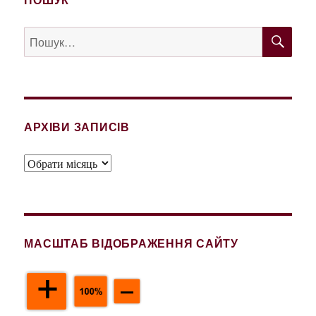
ШУ
Пошук
за
запитом:
АРХІВИ ЗАПИСІВ
Архіви
записів
МАСШТАБ ВІДОБРАЖЕННЯ САЙТУ