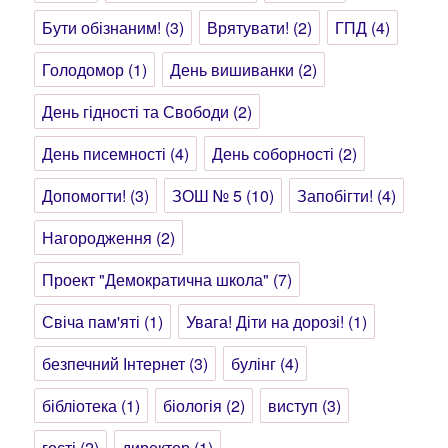
Бути обізнаним!
(3)
Врятувати!
(2)
ГПД
(4)
Голодомор
(1)
День вишиванки
(2)
День гідності та Свободи
(2)
День писемності
(4)
День соборності
(2)
Допомогти!
(3)
ЗОШ № 5
(10)
Запобігти!
(4)
Нагородження
(2)
Проект "Демократична школа"
(7)
Свіча пам'яті
(1)
Увага! Діти на дорозі!
(1)
безпечний Інтернет
(3)
булінг
(4)
бібліотека
(1)
біологія
(2)
виступ
(3)
гості
(2)
директор
(1)