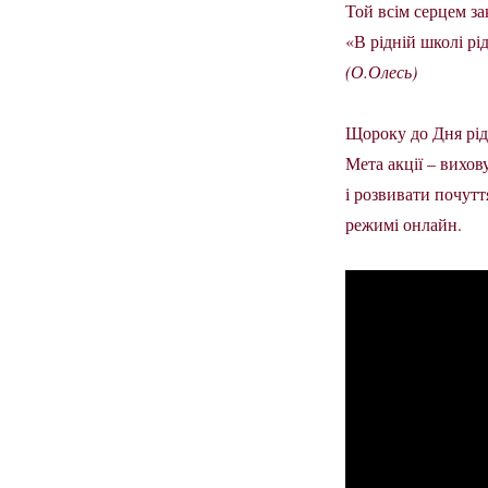
Той всім серцем за
«В рідній школі рі
(О.Олесь)
Щороку до Дня рід
Мета акції – вихо
і розвивати почутт
режимі онлайн.