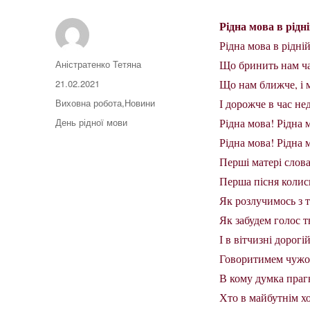
Рідна мова в рідн
Рідна мова в рідні
Автор
Аністратенко Тетяна
Що бринить нам ч
Оприлюднено
21.02.2021
Що нам ближче, і 
Категорії
Виховна робота
,
Новини
І дорожче в час нед
Позначки
День рідної мови
Рідна мова! Рідна 
Рідна мова! Рідна 
Перші матері слова
Перша пісня колис
Як розлучимось з 
Як забудем голос т
І в вітчизні дорогі
Говоритимем чужо
В кому думка праг
Хто в майбутнім х