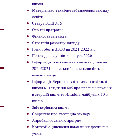
школи
Матеріально-технічне забезпечення закладу
освіти
Статут ЗОШ № 5
Освітні програми
Фінансова звітність
Стратегія розвитку закладу
План роботи ЗЗСО на 2021-2022 н.р.
Переведення учнів та випуск 2020
Інформація про кількість класів та учнів на
2020/2021 навчальний рік та наявність
вільних місць
Інформація Чернівецької загальноосвітньої
школи І-ІІІ ступенів №5 про профілі навчання
в старшій школі та кількість майбутніх 10-х
класів
Звіт керівника школи
Свідоцтво про атестацію закладу
Апробація освітніх програм
Критерії оцінювання навчальних досягнень
учнів