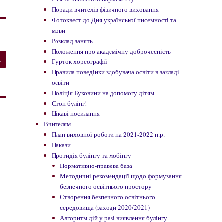
Поради вчителів фізичного виховання
Фотоквест до Дня української писемності та
мови
Розклад занять
Положення про академічну доброчесність
ШУКАТИ
Гурток хореографії
Правила поведінки здобувача освіти в закладі
освіти
Поліція Буковини на допомогу дітям
Стоп булінг!
Цікаві посилання
Вчителям
План виховної роботи на 2021-2022 н.р.
Накази
Протидія булінгу та мобінгу
Нормативно-правова база
Методичні рекомендації щодо формування
безпечного освітнього простору
Створення безпечного освітнього
середовища (заходи 2020/2021)
Алгоритм дій у разі виявлення булінгу