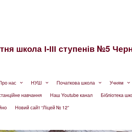
ня школа І-ІІІ ступенів №5 Черн
Про нас
НУШ
Початкова школа
Учням
станційне навчання
Наш Youtube канал
Бібліотека шк
йно
Новий сайт “Ліцей № 12”