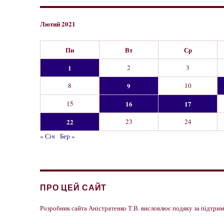
Лютий 2021
Пн
Вт
Ср
1
2
3
8
9
10
15
16
17
22
23
24
« Січ
Бер »
ПРО ЦЕЙ САЙТ
Розробник сайта Аністратенко Т.В. висловлює подяку за підтр