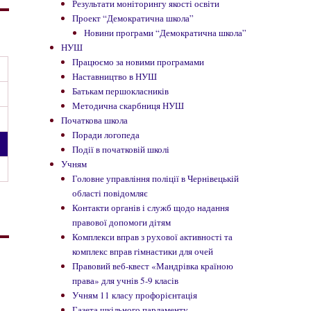
Результати моніторингу якості освіти
Проект “Демократична школа”
Новини програми “Демократична школа”
НУШ
Працюємо за новими програмами
Наставництво в НУШ
Батькам першокласників
Методична скарбниця НУШ
Початкова школа
Поради логопеда
Події в початковій школі
Учням
Головне управління поліції в Чернівецькій
області повідомляє
Контакти органів і служб щодо надання
правової допомоги дітям
Комплекси вправ з рухової активності та
комплекс вправ гімнастики для очей
Правовий веб-квест «Мандрівка країною
права» для учнів 5-9 класів
Учням 11 класу профорієнтація
Газета шкільного парламенту