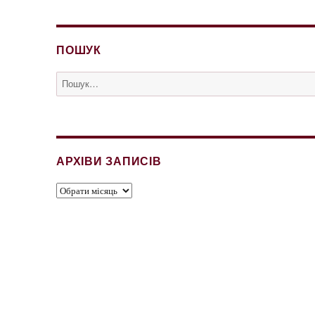
ПОШУК
Пошук
за
запитом:
АРХІВИ ЗАПИСІВ
Архіви
записів