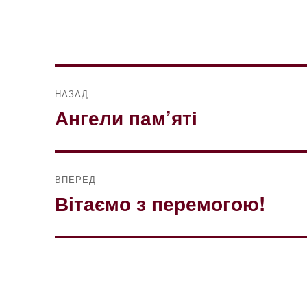
Навігація
НАЗАД
записів
Ангели пам’яті
Попередній
запис:
ВПЕРЕД
Вітаємо з перемогою!
Наступний
запис: