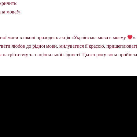
кричить:
дна мова!»
ної мови в школі проходить акція «Українська мова в моєму
».
вувати любов до рідної мови, милуватися її красою, прищеплюват
я патріотизму та національної гідності. Цього року вона пройшла