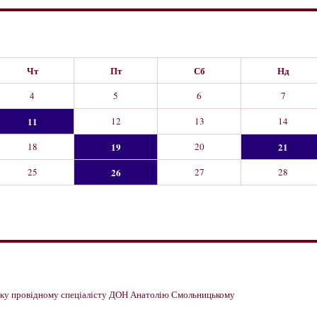
Чт
Пт
Сб
Нд
4
5
6
7
11
12
13
14
18
19
20
21
25
26
27
28
имку провідному спеціалісту ДОН Анатолію Смольницькому