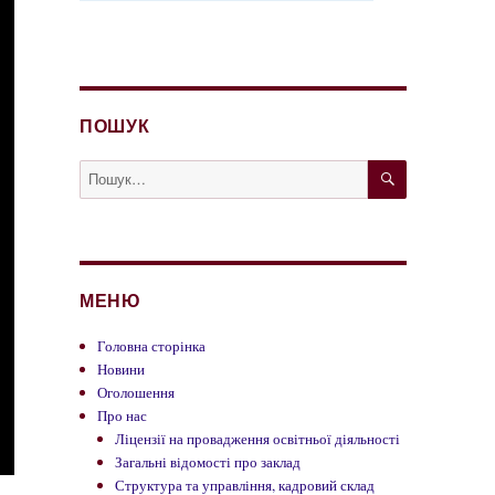
ПОШУК
ШУКАТИ
Пошук
за
запитом:
МЕНЮ
Головна сторінка
Новини
Оголошення
Про нас
Ліцензії на провадження освітньої діяльності
Загальні відомості про заклад
Структура та управління, кадровий склад