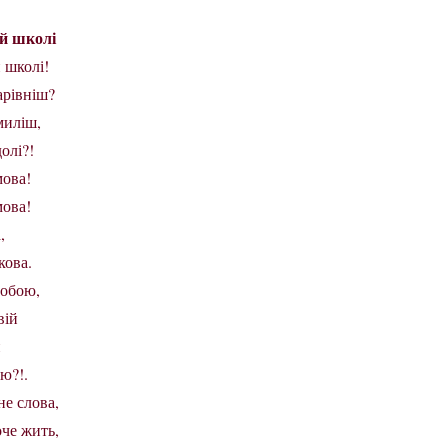
ій школі
й школі!
арівніш?
миліш,
олі?!
мова!
мова!
,
кова.
тобою,
вій
й
ю?!.
не слова,
оче жить,