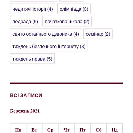
недитячі історії
(4)
олімпіада
(3)
педрада
(5)
початкова школа
(2)
свято останнього дзвоника
(4)
семінар
(2)
тиждень безпечного Інтернету
(3)
тиждень права
(5)
ВСІ ЗАПИСИ
Березень 2021
Пн
Вт
Ср
Чт
Пт
Сб
Нд