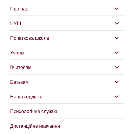
розгорну
Про нас
підменю
розгорну
НУШ
підменю
розгорну
Початкова школа
підменю
розгорну
Учням
підменю
розгорну
Вчителям
підменю
розгорну
Батькам
підменю
розгорну
Наша гордість
підменю
Психологічна служба
Дистанційне навчання