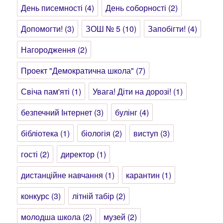
День писемності
(4)
День соборності
(2)
Допомогти!
(3)
ЗОШ № 5
(10)
Запобігти!
(4)
Нагородження
(2)
Проект "Демократична школа"
(7)
Свіча пам'яті
(1)
Увага! Діти на дорозі!
(1)
безпечний Інтернет
(3)
булінг
(4)
бібліотека
(1)
біологія
(2)
виступ
(3)
гості
(2)
директор
(1)
дистанційне навчання
(1)
карантин
(1)
конкурс
(3)
літній табір
(2)
молодша школа
(2)
музей
(2)