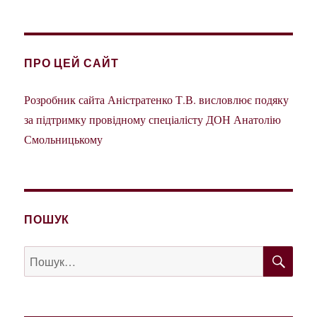
ПРО ЦЕЙ САЙТ
Розробник сайта Аністратенко Т.В. висловлює подяку
за підтримку провідному спеціалісту ДОН Анатолію
Смольницькому
ПОШУК
ШУ
Пошук
за
запитом: