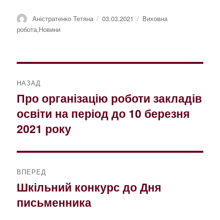
Автор
Оприлюднено
Категорії
Аністратенко Тетяна
03.03.2021
Виховна
робота
,
Новини
Навігація
НАЗАД
записів
Про організацію роботи закладів
Попередній
освіти на період до 10 березня
запис:
2021 року
ВПЕРЕД
Шкільний конкурс до Дня
Наступний
письменника
запис: