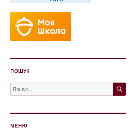
ПОШУК
ШУ
Пошук
за
запитом:
МЕНЮ