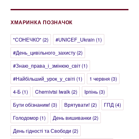
ХМАРИНКА ПОЗНАЧОК
"СОНЕЧКО"
(2)
#UNICEF_Ukrain
(1)
#День_цивільного_захисту
(2)
#Знаю_права_і_змінюю_світ
(1)
#Найбільший_урок_у_світі
(1)
1 червня
(3)
4-Б
(1)
Chernivtsi Iwalk
(2)
Ірпінь
(3)
Бути обізнаним!
(3)
Врятувати!
(2)
ГПД
(4)
Голодомор
(1)
День вишиванки
(2)
День гідності та Свободи
(2)