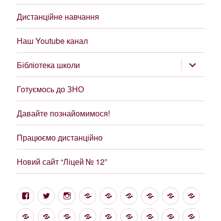
Дистанційне навчання
Наш Youtube канал
розгорну
Бібліотека школи
підменю
Готуємось до ЗНО
Давайте познайомимося!
Працюємо дистанційно
Новий сайт “Ліцей № 12”
Facebook
Twitter
Instagram
Google
Цікаві
Структура
Проект
Новини
Фінан
посилання
та
“Демократична
звітні
НУШ
Про
Свідоцтво
Статут
Звіт
Forums
Методична
Загальні
Метод