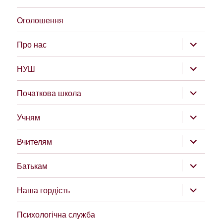
Оголошення
розгорну
Про нас
підменю
розгорну
НУШ
підменю
розгорну
Початкова школа
підменю
розгорну
Учням
підменю
розгорну
Вчителям
підменю
розгорну
Батькам
підменю
розгорну
Наша гордість
підменю
Психологічна служба