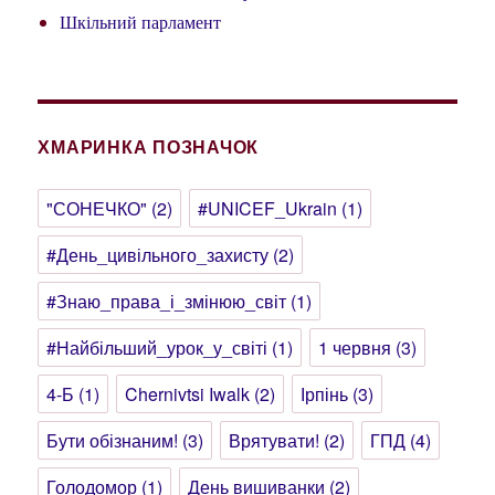
Шкільний парламент
ХМАРИНКА ПОЗНАЧОК
"СОНЕЧКО"
(2)
#UNICEF_Ukrain
(1)
#День_цивільного_захисту
(2)
#Знаю_права_і_змінюю_світ
(1)
#Найбільший_урок_у_світі
(1)
1 червня
(3)
4-Б
(1)
Chernivtsi Iwalk
(2)
Ірпінь
(3)
Бути обізнаним!
(3)
Врятувати!
(2)
ГПД
(4)
Голодомор
(1)
День вишиванки
(2)