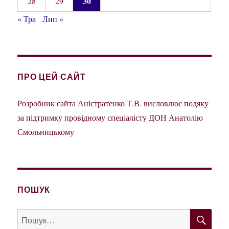
30
28
29
« Тра
Лип »
ПРО ЦЕЙ САЙТ
Розробник сайта Аністратенко Т.В. висловлює подяку
за підтримку провідному спеціалісту ДОН Анатолію
Смольницькому
ПОШУК
ШУ
Пошук