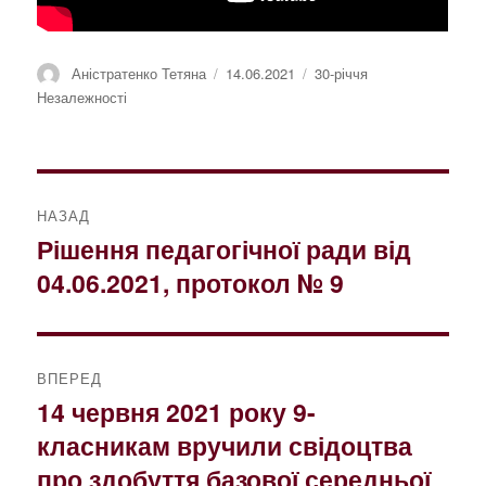
Автор
Оприлюднено
Категорії
Аністратенко Тетяна
14.06.2021
30-річчя
Незалежності
Навігація
НАЗАД
записів
Рішення педагогічної ради від
Попередній
04.06.2021, протокол № 9
запис:
ВПЕРЕД
14 червня 2021 року 9-
Наступний
класникам вручили свідоцтва
запис:
про здобуття базової середньої