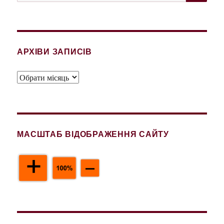
за
запитом:
АРХІВИ ЗАПИСІВ
Архіви
записів
МАСШТАБ ВІДОБРАЖЕННЯ САЙТУ