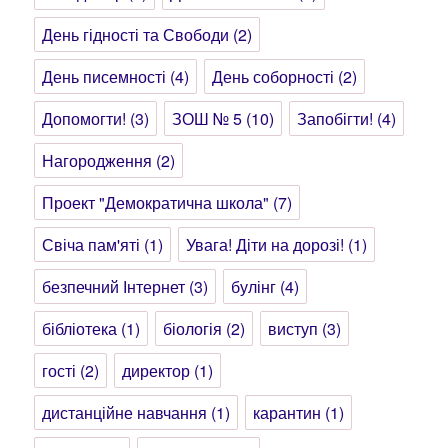
День гідності та Свободи
(2)
День писемності
(4)
День соборності
(2)
Допомогти!
(3)
ЗОШ № 5
(10)
Запобігти!
(4)
Нагородження
(2)
Проект "Демократична школа"
(7)
Свіча пам'яті
(1)
Увага! Діти на дорозі!
(1)
безпечний Інтернет
(3)
булінг
(4)
бібліотека
(1)
біологія
(2)
виступ
(3)
гості
(2)
директор
(1)
дистанційне навчання
(1)
карантин
(1)