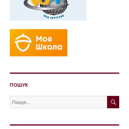
ПОШУК
ШУ
Пошук
за
запитом: