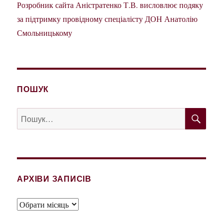
Розробник сайта Аністратенко Т.В. висловлює подяку
за підтримку провідному спеціалісту ДОН Анатолію
Смольницькому
ПОШУК
ШУ
Пошук
за
запитом:
АРХІВИ ЗАПИСІВ
Архіви
записів