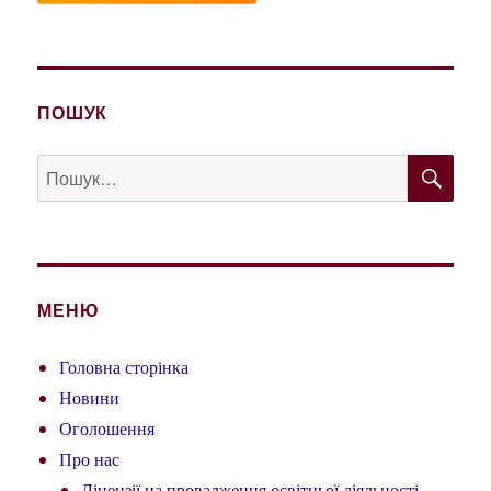
ПОШУК
ШУ
Пошук
за
запитом:
МЕНЮ
Головна сторінка
Новини
Оголошення
Про нас
Ліцензії на провадження освітньої діяльності