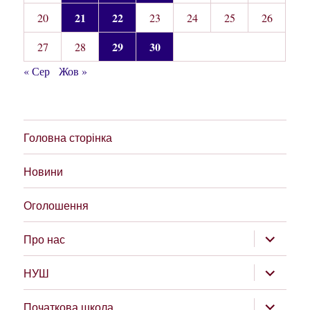
21
22
20
23
24
25
26
29
30
27
28
« Сер
Жов »
Головна сторінка
Новини
Оголошення
розгорну
Про нас
підменю
розгорну
НУШ
підменю
розгорну
Початкова школа