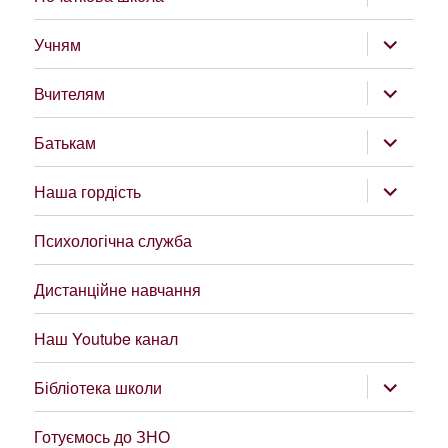
підменю
розгорну
Учням
підменю
розгорну
Вчителям
підменю
розгорну
Батькам
підменю
розгорну
Наша гордість
підменю
Психологічна служба
Дистанційне навчання
Наш Youtube канал
розгорну
Бібліотека школи
підменю
Готуємось до ЗНО