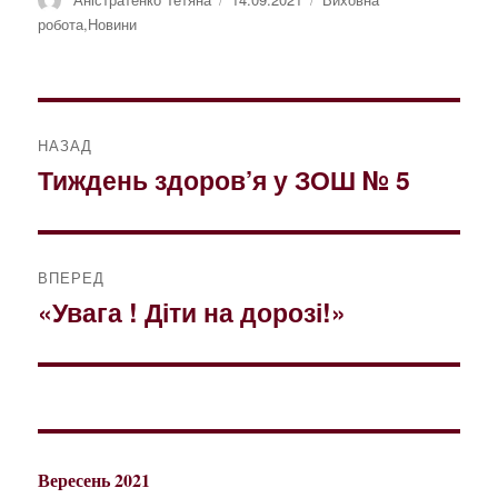
робота
,
Новини
Навігація
НАЗАД
записів
Тиждень здоров’я у ЗОШ № 5
Попередній
запис:
ВПЕРЕД
«Увага ! Діти на дорозі!»
Наступний
запис:
Вересень 2021