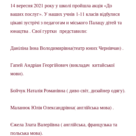
14 вересня 2021 року у школі пройшла акція «До
ваших послуг». У наших учнів 1-11 класів відбулися
цікаві зустрічі з педагогам и міського Палацу дітей та
юнацтва . Свої гуртки представили:
Даніліна Інна Володимирівна(театр юних Чернівчан) .
Гапей Андріан Георгійович (викладач китайської
мови).
Бойчук Наталія Романівна ( диво світ, дизайнер одягу).
Маланюк Юлія Олександрівна( англійська мова) .
Єжела Злата Валеріївна ( англійська, французька та
польська мова).