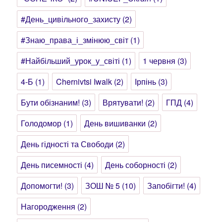
#День_цивільного_захисту
(2)
#Знаю_права_і_змінюю_світ
(1)
#Найбільший_урок_у_світі
(1)
1 червня
(3)
4-Б
(1)
Chernivtsi Iwalk
(2)
Ірпінь
(3)
Бути обізнаним!
(3)
Врятувати!
(2)
ГПД
(4)
Голодомор
(1)
День вишиванки
(2)
День гідності та Свободи
(2)
День писемності
(4)
День соборності
(2)
Допомогти!
(3)
ЗОШ № 5
(10)
Запобігти!
(4)
Нагородження
(2)