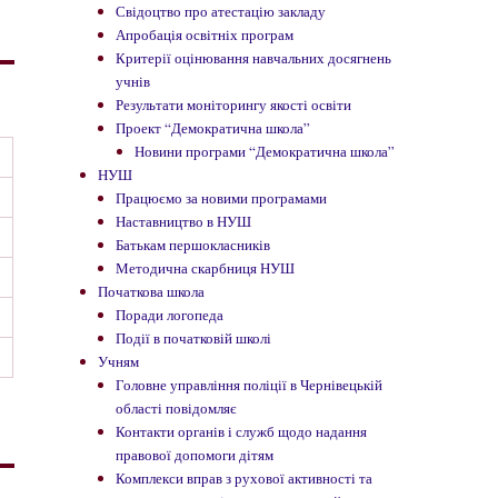
Свідоцтво про атестацію закладу
Апробація освітніх програм
Критерії оцінювання навчальних досягнень
учнів
Результати моніторингу якості освіти
Проект “Демократична школа”
Новини програми “Демократична школа”
НУШ
Працюємо за новими програмами
Наставництво в НУШ
Батькам першокласників
Методична скарбниця НУШ
Початкова школа
Поради логопеда
Події в початковій школі
Учням
Головне управління поліції в Чернівецькій
області повідомляє
Контакти органів і служб щодо надання
правової допомоги дітям
Комплекси вправ з рухової активності та