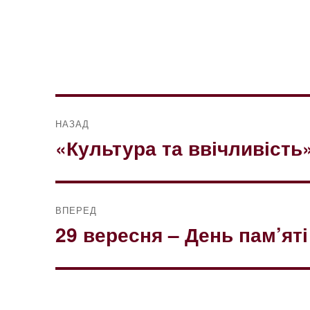
Навігація
НАЗАД
записів
«Культура та ввічливість
Попередній
запис:
ВПЕРЕД
29 вересня – День пам’ят
Наступний
запис: