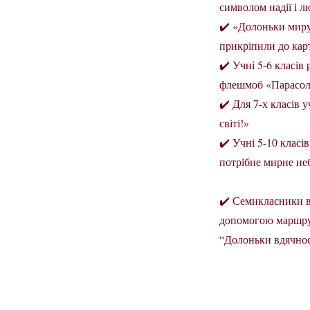
символом надії і л
✔️ «Долоньки миру
прикріпили до кар
✔️ Учні 5-6 класів
флешмоб «Парасол
✔️ Для 7-х класів
світі!»
✔️ Учні 5-10 класі
потрібне мирне не
✔️ Семикласники вз
допомогою маршрут
“Долоньки вдячност