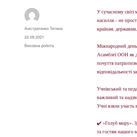
У сучасному світі 
насилля – не прос
Автор
Аністратенко Тетяна
країнам, державам
Оприлюднено
22.09.2021
Категорії
Виховна робота
Міжнародний день м
Асамблеї ООН як д
почуття патріотизм
відповідальності за
Учнівський та пед
важливий та надзв
Учні взяли участь 
✔️ «Голуб миру». З
та гостям нашого 