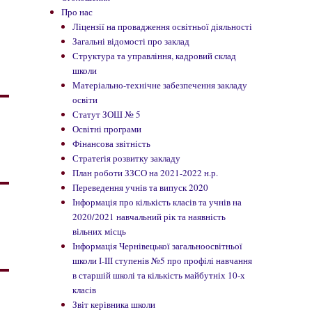
Про нас
Ліцензії на провадження освітньої діяльності
Загальні відомості про заклад
Структура та управління, кадровий склад
школи
Матеріально-технічне забезпечення закладу
освіти
Статут ЗОШ № 5
Освітні програми
Фінансова звітність
Стратегія розвитку закладу
План роботи ЗЗСО на 2021-2022 н.р.
Переведення учнів та випуск 2020
Інформація про кількість класів та учнів на
2020/2021 навчальний рік та наявність
вільних місць
Інформація Чернівецької загальноосвітньої
школи І-ІІІ ступенів №5 про профілі навчання
в старшій школі та кількість майбутніх 10-х
класів
Звіт керівника школи