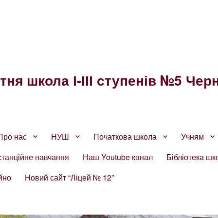
ня школа І-ІІІ ступенів №5 Черн
Про нас
НУШ
Початкова школа
Учням
станційне навчання
Наш Youtube канал
Бібліотека шк
йно
Новий сайт “Ліцей № 12”