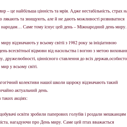
мир – це найбільша цінність та мрія. Адже нестабільність, страх н
то лякають та знищують, але й не дають можливості розвиватися
, народам… Саме тому існує цей день – Міжнародний день миру.
иру відзначають у всьому світіі з 1982 року за ініціативою
ень всесвітньої відмови від насильства і вогню з метою вихован
у, дружелюбності, ціннісного ставлення до всіх держав,особисто
 мир у всьому світі.
агогічний колективи нашої школи щороку відзначають такий
ичайно актуальний день.
в таких акціях:
добувачі освіти зробили паперових голубів і роздали мешканцям
міста, нагадуючи про День миру. Саме цей птах вважається