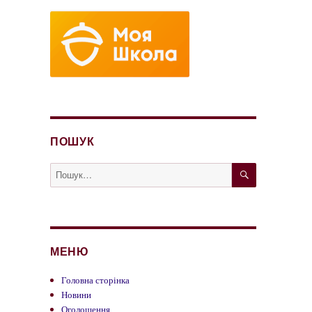
ПОШУК
ШУКАТИ
Пошук
за
запитом:
МЕНЮ
Головна сторінка
Новини
Оголошення