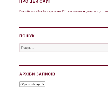
ПРО ЦЕЙ САЙТ
Розробник сайта Аністратенко Т.В. висловлює подяку за підтр
ПОШУК
Пошук
за
запитом:
АРХІВИ ЗАПИСІВ
Архіви
записів