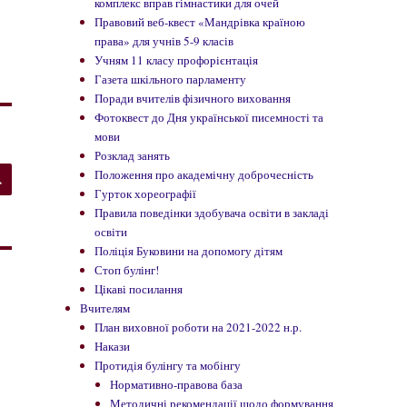
комплекс вправ гімнастики для очей
Правовий веб-квест «Мандрівка країною
права» для учнів 5-9 класів
Учням 11 класу профорієнтація
Газета шкільного парламенту
Поради вчителів фізичного виховання
Фотоквест до Дня української писемності та
мови
Розклад занять
ШУКАТИ
Положення про академічну доброчесність
Гурток хореографії
Правила поведінки здобувача освіти в закладі
освіти
Поліція Буковини на допомогу дітям
Стоп булінг!
Цікаві посилання
Вчителям
План виховної роботи на 2021-2022 н.р.
Накази
Протидія булінгу та мобінгу
Нормативно-правова база
Методичні рекомендації щодо формування