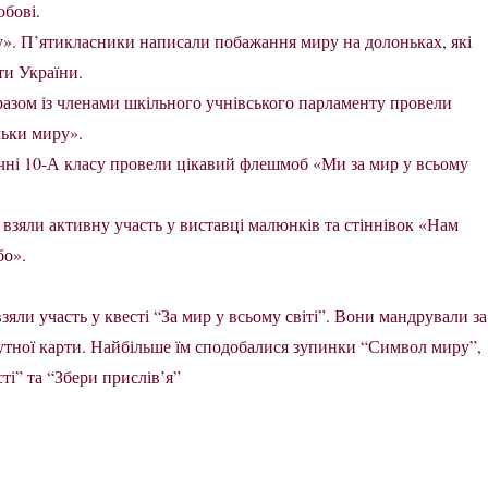
юбові.
». П’ятикласники написали побажання миру на долоньках, які
ти України.
 разом із членами шкільного учнівського парламенту провели
ьки миру».
 учні 10-А класу провели цікавий флешмоб «Ми за мир у всьому
в взяли активну участь у виставці малюнків та стіннівок «Нам
бо».
яли участь у квесті “За мир у всьому світі”. Вони мандрували за
ної карти. Найбільше їм сподобалися зупинки “Символ миру”,
і” та “Збери прислів’я”