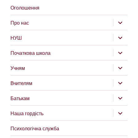
Оголошення
розгорну
Про нас
підменю
розгорну
НУШ
підменю
розгорну
Початкова школа
підменю
розгорну
Учням
підменю
розгорну
Вчителям
підменю
розгорну
Батькам
підменю
розгорну
Наша гордість
підменю
Психологічна служба