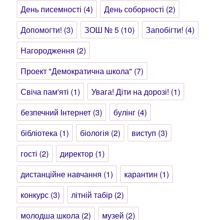
День писемності
(4)
День соборності
(2)
Допомогти!
(3)
ЗОШ № 5
(10)
Запобігти!
(4)
Нагородження
(2)
Проект "Демократична школа"
(7)
Свіча пам'яті
(1)
Увага! Діти на дорозі!
(1)
безпечний Інтернет
(3)
булінг
(4)
бібліотека
(1)
біологія
(2)
виступ
(3)
гості
(2)
директор
(1)
дистанційне навчання
(1)
карантин
(1)
конкурс
(3)
літній табір
(2)
молодша школа
(2)
музей
(2)