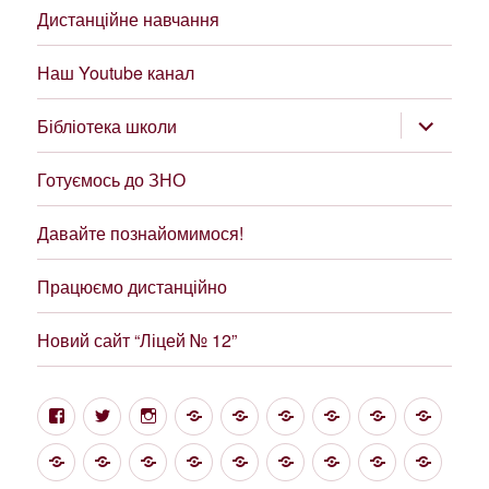
Дистанційне навчання
Наш Youtube канал
розгорну
Бібліотека школи
підменю
Готуємось до ЗНО
Давайте познайомимося!
Працюємо дистанційно
Новий сайт “Ліцей № 12”
Facebook
Twitter
Instagram
Google
Цікаві
Структура
Проект
Новини
Фінан
посилання
та
“Демократична
звітні
НУШ
Про
Свідоцтво
Статут
Звіт
Forums
Методична
Загальні
Метод
управління,
школа”
нас
про
ЗОШ
керівника
скарбниця
відомості
об’єд