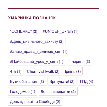
ХМАРИНКА ПОЗНАЧОК
"СОНЕЧКО"
(2)
#UNICEF_Ukrain
(1)
#День_цивільного_захисту
(2)
#Знаю_права_і_змінюю_світ
(1)
#Найбільший_урок_у_світі
(1)
1 червня
(3)
4-Б
(1)
Chernivtsi Iwalk
(2)
Ірпінь
(3)
Бути обізнаним!
(3)
Врятувати!
(2)
ГПД
(4)
Голодомор
(1)
День вишиванки
(2)
День гідності та Свободи
(2)