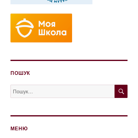
ПОШУК
ШУ
Пошук
за
запитом:
МЕНЮ