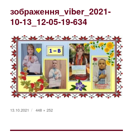
зображення_viber_2021-
10-13_12-05-19-634
Оприлюднено
Повний
13.10.2021
448 × 252
розмір