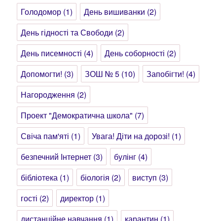
Голодомор
(1)
День вишиванки
(2)
День гідності та Свободи
(2)
День писемності
(4)
День соборності
(2)
Допомогти!
(3)
ЗОШ № 5
(10)
Запобігти!
(4)
Нагородження
(2)
Проект "Демократична школа"
(7)
Свіча пам'яті
(1)
Увага! Діти на дорозі!
(1)
безпечний Інтернет
(3)
булінг
(4)
бібліотека
(1)
біологія
(2)
виступ
(3)
гості
(2)
директор
(1)
дистанційне навчання
(1)
карантин
(1)