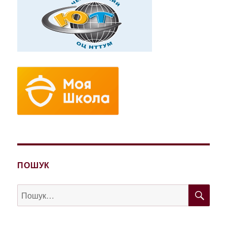
ПОШУК
ШУ
Пошук
за
запитом: