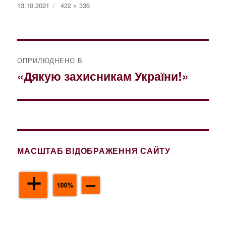
Оприлюднено
Повний
13.10.2021
422 × 336
розмір
Навігація
ОПРИЛЮДНЕНО В
записів
«Дякую захисникам України!»
МАСШТАБ ВІДОБРАЖЕННЯ САЙТУ