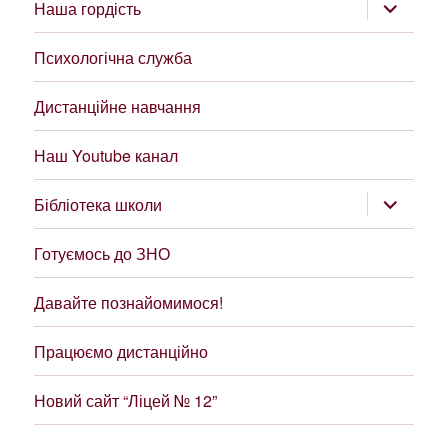
розгорну
Наша гордість
підменю
Психологічна служба
Дистанційне навчання
Наш Youtube канал
розгорну
Бібліотека школи
підменю
Готуємось до ЗНО
Давайте познайомимося!
Працюємо дистанційно
Новий сайт “Ліцей № 12”