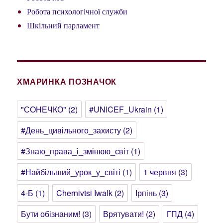
Робота психологічної служби
Шкільний парламент
ХМАРИНКА ПОЗНАЧОК
"СОНЕЧКО"
(2)
#UNICEF_Ukrain
(1)
#День_цивільного_захисту
(2)
#Знаю_права_і_змінюю_світ
(1)
#Найбільший_урок_у_світі
(1)
1 червня
(3)
4-Б
(1)
Chernivtsi Iwalk
(2)
Ірпінь
(3)
Бути обізнаним!
(3)
Врятувати!
(2)
ГПД
(4)