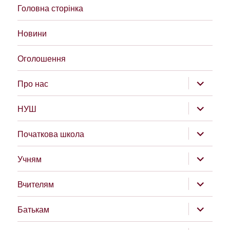
Головна сторінка
Новини
Оголошення
розгорну
Про нас
підменю
розгорну
НУШ
підменю
розгорну
Початкова школа
підменю
розгорну
Учням
підменю
розгорну
Вчителям
підменю
розгорну
Батькам
підменю