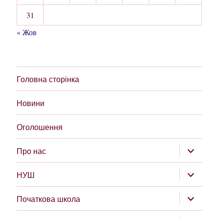
31
« Жов
Головна сторінка
Новини
Оголошення
розгорну
Про нас
підменю
розгорну
НУШ
підменю
розгорну
Початкова школа
підменю