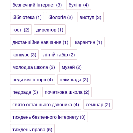
безпечний Інтернет
(3)
булінг
(4)
бібліотека
(1)
біологія
(2)
виступ
(3)
гості
(2)
директор
(1)
дистанційне навчання
(1)
карантин
(1)
конкурс
(3)
літній табір
(2)
молодша школа
(2)
музей
(2)
недитячі історії
(4)
олімпіада
(3)
педрада
(5)
початкова школа
(2)
свято останнього дзвоника
(4)
семінар
(2)
тиждень безпечного Інтернету
(3)
тиждень права
(5)