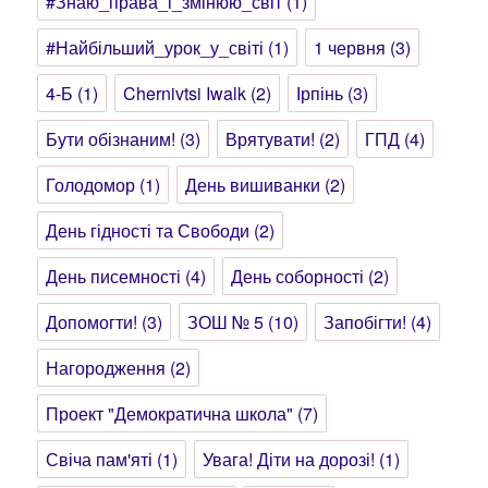
#Знаю_права_і_змінюю_світ
(1)
#Найбільший_урок_у_світі
(1)
1 червня
(3)
4-Б
(1)
Chernivtsi Iwalk
(2)
Ірпінь
(3)
Бути обізнаним!
(3)
Врятувати!
(2)
ГПД
(4)
Голодомор
(1)
День вишиванки
(2)
День гідності та Свободи
(2)
День писемності
(4)
День соборності
(2)
Допомогти!
(3)
ЗОШ № 5
(10)
Запобігти!
(4)
Нагородження
(2)
Проект "Демократична школа"
(7)
Свіча пам'яті
(1)
Увага! Діти на дорозі!
(1)