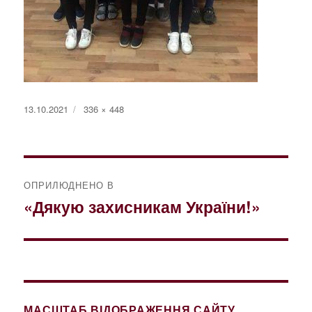
Оприлюднено
Повний
13.10.2021
336 × 448
розмір
Навігація
ОПРИЛЮДНЕНО В
записів
«Дякую захисникам України!»
МАСШТАБ ВІДОБРАЖЕННЯ САЙТУ