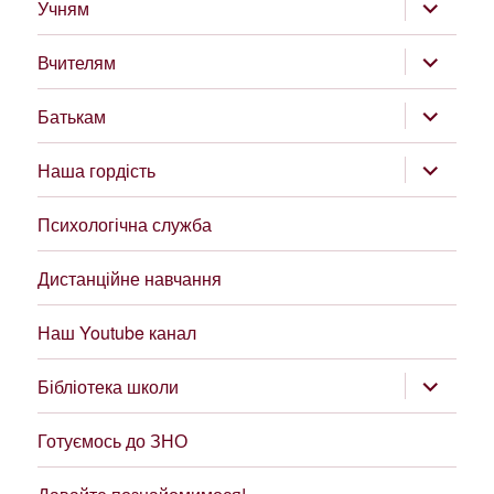
розгорну
Учням
підменю
розгорну
Вчителям
підменю
розгорну
Батькам
підменю
розгорну
Наша гордість
підменю
Психологічна служба
Дистанційне навчання
Наш Youtube канал
розгорну
Бібліотека школи
підменю
Готуємось до ЗНО