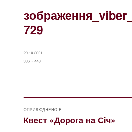
зображення_viber_
729
Оприлюднено
20.10.2021
Повний
336 × 448
розмір
Навігація
ОПРИЛЮДНЕНО В
записів
Квест «Дорога на Січ»