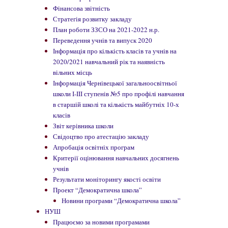
Фінансова звітність
Стратегія розвитку закладу
План роботи ЗЗСО на 2021-2022 н.р.
Переведення учнів та випуск 2020
Інформація про кількість класів та учнів на
2020/2021 навчальний рік та наявність
вільних місць
Інформація Чернівецької загальноосвітньої
школи І-ІІІ ступенів №5 про профілі навчання
в старшій школі та кількість майбутніх 10-х
класів
Звіт керівника школи
Свідоцтво про атестацію закладу
Апробація освітніх програм
Критерії оцінювання навчальних досягнень
учнів
Результати моніторингу якості освіти
Проект “Демократична школа”
Новини програми “Демократична школа”
НУШ
Працюємо за новими програмами