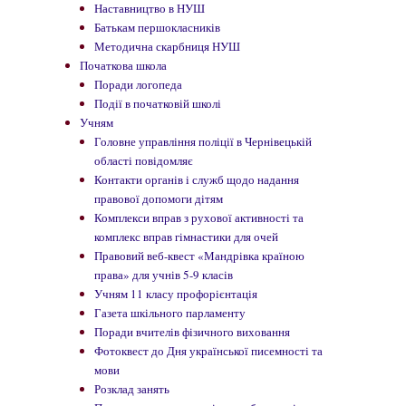
Наставництво в НУШ
Батькам першокласників
Методична скарбниця НУШ
Початкова школа
Поради логопеда
Події в початковій школі
Учням
Головне управління поліції в Чернівецькій
області повідомляє
Контакти органів і служб щодо надання
правової допомоги дітям
Комплекси вправ з рухової активності та
комплекс вправ гімнастики для очей
Правовий веб-квест «Мандрівка країною
права» для учнів 5-9 класів
Учням 11 класу профорієнтація
Газета шкільного парламенту
Поради вчителів фізичного виховання
Фотоквест до Дня української писемності та
мови
Розклад занять