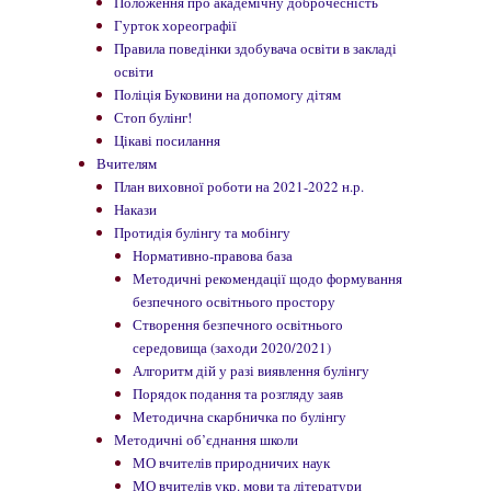
Положення про академічну доброчесність
Гурток хореографії
Правила поведінки здобувача освіти в закладі
освіти
Поліція Буковини на допомогу дітям
Стоп булінг!
Цікаві посилання
Вчителям
План виховної роботи на 2021-2022 н.р.
Накази
Протидія булінгу та мобінгу
Нормативно-правова база
Методичні рекомендації щодо формування
безпечного освітнього простору
Створення безпечного освітнього
середовища (заходи 2020/2021)
Алгоритм дій у разі виявлення булінгу
Порядок подання та розгляду заяв
Методична скарбничка по булінгу
Методичні об’єднання школи
МО вчителів природничих наук
МО вчителів укр. мови та літератури