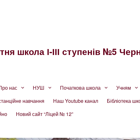
ня школа І-ІІІ ступенів №5 Черн
Про нас
НУШ
Початкова школа
Учням
станційне навчання
Наш Youtube канал
Бібліотека шк
йно
Новий сайт “Ліцей № 12”