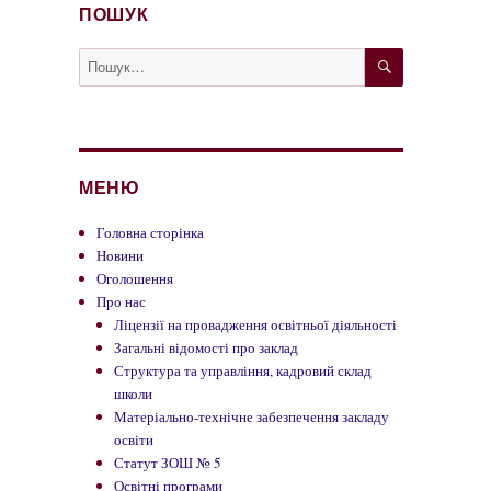
ПОШУК
ШУКАТИ
Пошук
за
запитом:
МЕНЮ
Головна сторінка
Новини
Оголошення
Про нас
Ліцензії на провадження освітньої діяльності
Загальні відомості про заклад
Структура та управління, кадровий склад
школи
Матеріально-технічне забезпечення закладу
освіти
Статут ЗОШ № 5
Освітні програми