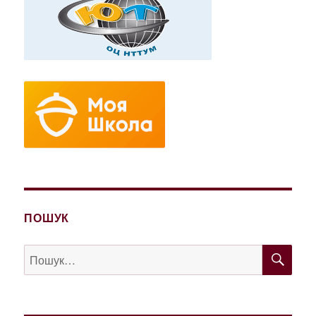
ПОШУК
ШУ
Пошук
за
запитом: