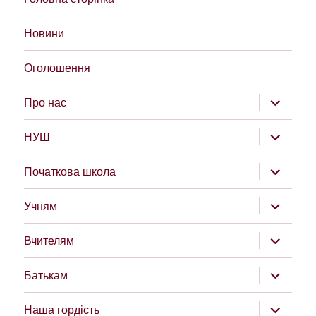
Новини
Оголошення
розгорну
Про нас
підменю
розгорну
НУШ
підменю
розгорну
Початкова школа
підменю
розгорну
Учням
підменю
розгорну
Вчителям
підменю
розгорну
Батькам
підменю
розгорну
Наша гордість