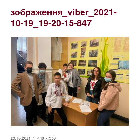
зображення_viber_2021-
10-19_19-20-15-847
Оприлюднено
Повний
20.10.2021
448 × 336