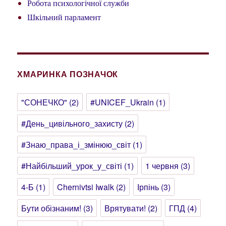
Робота психологічної служби
Шкільний парламент
ХМАРИНКА ПОЗНАЧОК
"СОНЕЧКО"
(2)
#UNICEF_Ukrain
(1)
#День_цивільного_захисту
(2)
#Знаю_права_і_змінюю_світ
(1)
#Найбільший_урок_у_світі
(1)
1 червня
(3)
4-Б
(1)
Chernivtsi Iwalk
(2)
Ірпінь
(3)
Бути обізнаним!
(3)
Врятувати!
(2)
ГПД
(4)