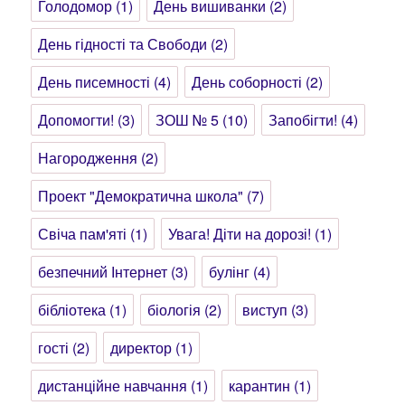
Голодомор
(1)
День вишиванки
(2)
День гідності та Свободи
(2)
День писемності
(4)
День соборності
(2)
Допомогти!
(3)
ЗОШ № 5
(10)
Запобігти!
(4)
Нагородження
(2)
Проект "Демократична школа"
(7)
Свіча пам'яті
(1)
Увага! Діти на дорозі!
(1)
безпечний Інтернет
(3)
булінг
(4)
бібліотека
(1)
біологія
(2)
виступ
(3)
гості
(2)
директор
(1)
дистанційне навчання
(1)
карантин
(1)