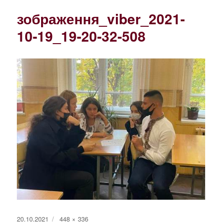
зображення_viber_2021-
10-19_19-20-32-508
Оприлюднено
Повний
20.10.2021
448 × 336