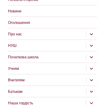
Новини
Оголошення
розгорну
Про нас
підменю
розгорну
НУШ
підменю
розгорну
Початкова школа
підменю
розгорну
Учням
підменю
розгорну
Вчителям
підменю
розгорну
Батькам
підменю
розгорну
Наша гордість