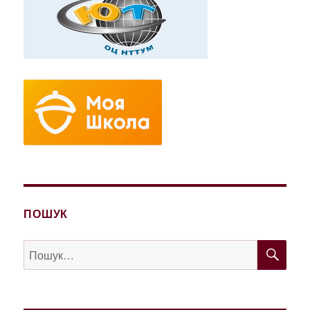
ПОШУК
ШУ
Пошук
за
запитом: