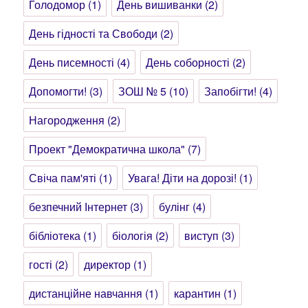
Голодомор
(1)
День вишиванки
(2)
День гідності та Свободи
(2)
День писемності
(4)
День соборності
(2)
Допомогти!
(3)
ЗОШ № 5
(10)
Запобігти!
(4)
Нагородження
(2)
Проект "Демократична школа"
(7)
Свіча пам'яті
(1)
Увага! Діти на дорозі!
(1)
безпечний Інтернет
(3)
булінг
(4)
бібліотека
(1)
біологія
(2)
виступ
(3)
гості
(2)
директор
(1)
дистанційне навчання
(1)
карантин
(1)