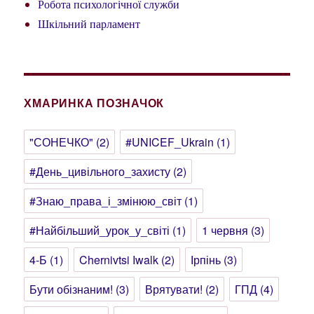
Робота психологічної служби
Шкільний парламент
ХМАРИНКА ПОЗНАЧОК
"СОНЕЧКО"
(2)
#UNICEF_Ukrain
(1)
#День_цивільного_захисту
(2)
#Знаю_права_і_змінюю_світ
(1)
#Найбільший_урок_у_світі
(1)
1 червня
(3)
4-Б
(1)
Chernivtsi Iwalk
(2)
Ірпінь
(3)
Бути обізнаним!
(3)
Врятувати!
(2)
ГПД
(4)