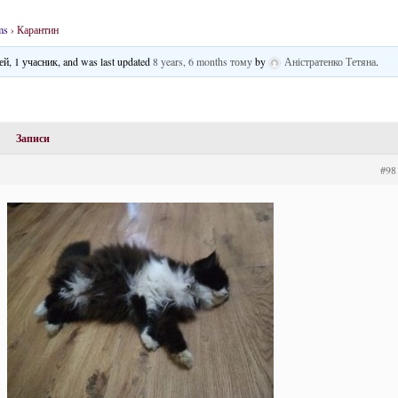
ms
›
Карантин
дей, 1 учасник, and was last updated
8 years, 6 months тому
by
Аністратенко Тетяна
.
Записи
#98