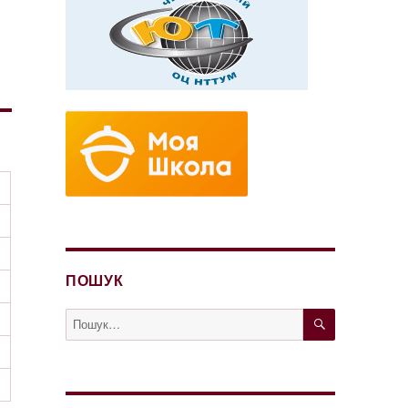
ПОШУК
ШУКАТИ
Пошук
за
запитом: