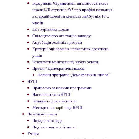
Інформація Чернівецької загальноосвітньої
школи І-ІІІ ступенів №5 про профілі навчання
в старшій школі та кількість майбутніх 10-х
класів
Звіт керівника школи
Свідоцтво про атестацію закладу
Апробація освітніх програм
Критерії оцінювання навчальних досягнень
учнів
Результати моніторингу якості освіти
Проект “Демократична школа”
Новини програми “Демократична школа”
НУШ
Працюємо за новими програмами
Наставництво в НУШ
Батькам першокласників
Методична скарбниця НУШ
Початкова школа
Поради логопеда
Події в початковій школі
Учням