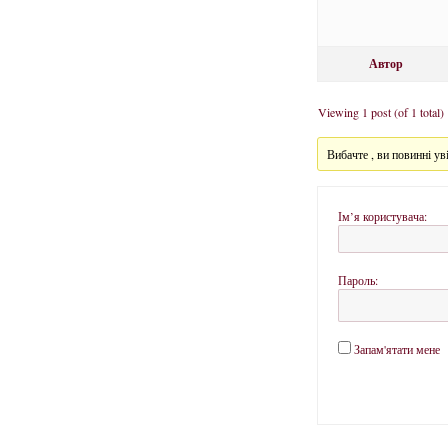
Автор
Viewing 1 post (of 1 total)
Вибачте , ви повинні уві
Ім’я користувача:
Пароль:
Запам'ятати мене