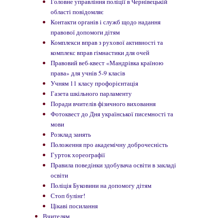
Головне управління поліції в Чернівецькій
області повідомляє
Контакти органів і служб щодо надання
правової допомоги дітям
Комплекси вправ з рухової активності та
комплекс вправ гімнастики для очей
Правовий веб-квест «Мандрівка країною
права» для учнів 5-9 класів
Учням 11 класу профорієнтація
Газета шкільного парламенту
Поради вчителів фізичного виховання
Фотоквест до Дня української писемності та
мови
Розклад занять
Положення про академічну доброчесність
Гурток хореографії
Правила поведінки здобувача освіти в закладі
освіти
Поліція Буковини на допомогу дітям
Стоп булінг!
Цікаві посилання
Вчителям