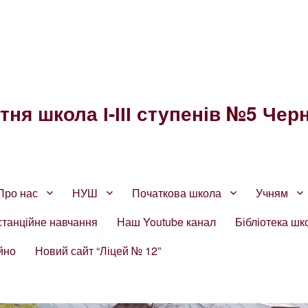
ня школа І-ІІІ ступенів №5 Черн
Про нас
НУШ
Початкова школа
Учням
станційне навчання
Наш Youtube канал
Бібліотека шк
йно
Новий сайт “Ліцей № 12”