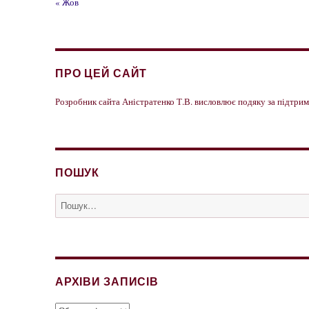
« Жов
ПРО ЦЕЙ САЙТ
Розробник сайта Аністратенко Т.В. висловлює подяку за підтр
ПОШУК
Пошук
за
запитом:
АРХІВИ ЗАПИСІВ