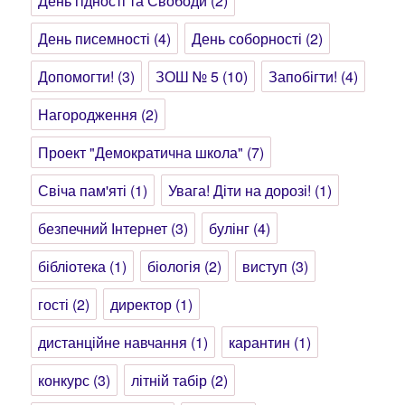
День гідності та Свободи
(2)
День писемності
(4)
День соборності
(2)
Допомогти!
(3)
ЗОШ № 5
(10)
Запобігти!
(4)
Нагородження
(2)
Проект "Демократична школа"
(7)
Свіча пам'яті
(1)
Увага! Діти на дорозі!
(1)
безпечний Інтернет
(3)
булінг
(4)
бібліотека
(1)
біологія
(2)
виступ
(3)
гості
(2)
директор
(1)
дистанційне навчання
(1)
карантин
(1)
конкурс
(3)
літній табір
(2)