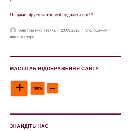
Не дамо вірусу та тривозі подолати нас!!!
Автор
Оприлюднено
Категорії
Позначки
Аністратенко Тетяна
23.03.2020
Оголошення
відео
,
конкурс
МАСШТАБ ВІДОБРАЖЕННЯ САЙТУ
ЗНАЙДІТЬ НАС