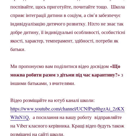
поспівайте, щось приготуйте, почитайте тощо. Школа
сприяє інтеграції дитини в соціум, а сім’я забезпечує
індивідуалізацію дитячого розвитку. Ніхто не знає так
добре дитину, її індивідуальні особливості, особистісні
якості, характер, темперамент, здібності, потреби як
батьки.
«Що
Ми пропонуємо вам поділитися відео досвідом
можна робити разом з дітьми під час карантину?»
з
іншими батьками, з вчителями.
Відео розміщайте на ютуб каналі школи:
https://www.youtube.com/channel/UCNfPsp8hgzAi_2zKX
WJnN1Q
, а посилання на вашу роботу відправляйте
на Viber класного керівника. Кращі відео будуть також
розміщені на сайті школи.