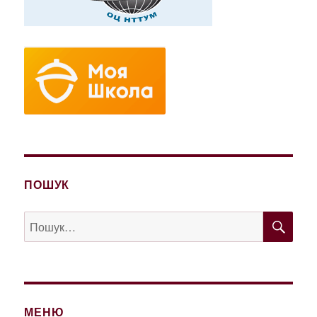
ПОШУК
ШУ
Пошук
за
запитом:
МЕНЮ