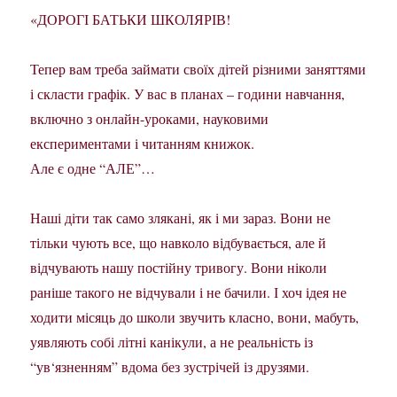
«ДОРОГІ БАТЬКИ ШКОЛЯРІВ!
Тепер вам треба займати своїх дітей різними заняттями
і скласти графік. У вас в планах – години навчання,
включно з онлайн-уроками, науковими
експериментами і читанням книжок.
Але є одне “АЛЕ”…
Наші діти так само злякані, як і ми зараз. Вони не
тільки чують все, що навколо відбувається, але й
відчувають нашу постійну тривогу. Вони ніколи
раніше такого не відчували і не бачили. І хоч ідея не
ходити місяць до школи звучить класно, вони, мабуть,
уявляють собі літні канікули, а не реальність із
“ув‘язненням” вдома без зустрічей із друзями.