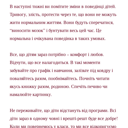
В наступні тижні ви помітите зміни в поведінці дітей.
Тривогу, злість, протести через те, що вони не можуть
жити нормальним життям. Вони будуть сперечатися,
“виносити мозок” і бунтувати весь цей час. Це
нормальна і очікувана поведінка в таких умовах.
Все, що дітям зараз потрібно – комфорт і любов.
Відчути, що все налагодиться. В такі моменти
забувайте про графік і навчання, залізьте під ковдру і
поваляйтесь разом, пообнімайтесь. Почніть читати
якусь книжку разом, родиною. Спечіть печиво чи
намалюйте картинку.
Не переживайте, що діти відстануть від програми. Всі
діти зараз в одному човні і врешті-решт буде все добре!
Коли ми повернемось у класи, то ми все відкоригуємо