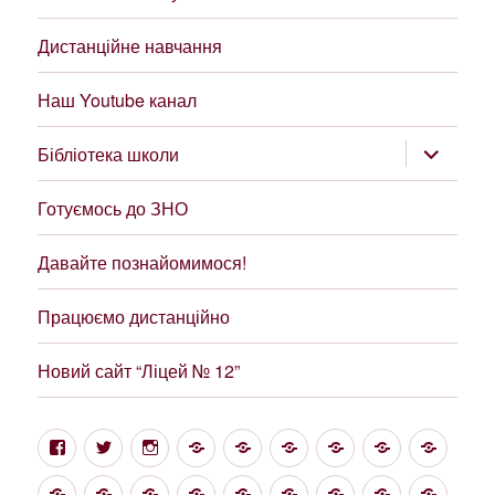
Дистанційне навчання
Наш Youtube канал
розгорну
Бібліотека школи
підменю
Готуємось до ЗНО
Давайте познайомимося!
Працюємо дистанційно
Новий сайт “Ліцей № 12”
Facebook
Twitter
Instagram
Google
Цікаві
Структура
Проект
Новини
Фінан
посилання
та
“Демократична
звітні
НУШ
Про
Свідоцтво
Статут
Звіт
Forums
Методична
Загальні
Метод