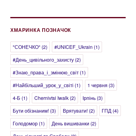
ХМАРИНКА ПОЗНАЧОК
"СОНЕЧКО"
(2)
#UNICEF_Ukrain
(1)
#День_цивільного_захисту
(2)
#Знаю_права_і_змінюю_світ
(1)
#Найбільший_урок_у_світі
(1)
1 червня
(3)
4-Б
(1)
Chernivtsi Iwalk
(2)
Ірпінь
(3)
Бути обізнаним!
(3)
Врятувати!
(2)
ГПД
(4)
Голодомор
(1)
День вишиванки
(2)