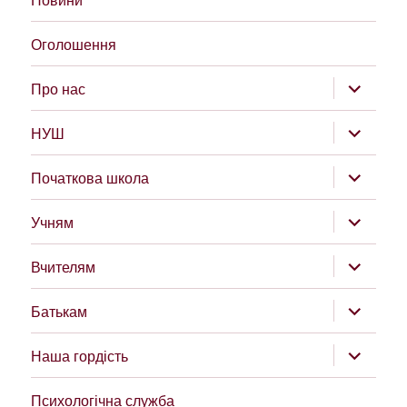
Оголошення
розгорну
Про нас
підменю
розгорну
НУШ
підменю
розгорну
Початкова школа
підменю
розгорну
Учням
підменю
розгорну
Вчителям
підменю
розгорну
Батькам
підменю
розгорну
Наша гордість
підменю
Психологічна служба