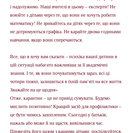
і надолужимо. Наші вчителі в цьому – експерти! Не
воюйте з дітьми через те, що вони не хочуть робити
математику! Не зривайтесь на дітях через те, що вони
не дотримуються графіка. Не карайте двома годинами
навчання, якщо вони сперечаються.
Все, що я хочу вам сказати – психіка вашої дитини в
цій ситуації набагато важливіша за її академічні
знання. І те, як вони почуватимуться зараз, всі ці
чотири тижні, залишиться в їхній пам’яті на все життя.
Зважайте на це щодня»
Отже, карантин – це не привід сумувати. Будемо
мислити позитивно! Кращий засіб для профілактики –
це бути чимось захопленим. Сьогодні у батьків,
нажаль або може й на щастя, вивільнився час.
Проведіть його разом з вашими дітьми: поспілкуйтеся,