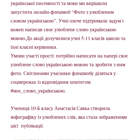
української писемності та мови ми вирішили
запустити онлайн-флешмоб “Фото з улюбленим
словом українською”. Учні охоче підтримали задум і
кожен написав своє улюблене слово українською
мовою.До акції долучилися учні 5-11 класів школи та
їхні класні керівники.
Умови участі прості: потрібно написати на папері своє
улюблене слово українською мовою та зробити з ним
фото. Світлинами учасники флешмобу діляться у
соцмережах із відповідним хештегом:
#моє_слово_українською.
Учениця 10-Б класу Анастасія Савка створила
інфографіку із улюблених слів, яка стала зображенням
цієї публікації.