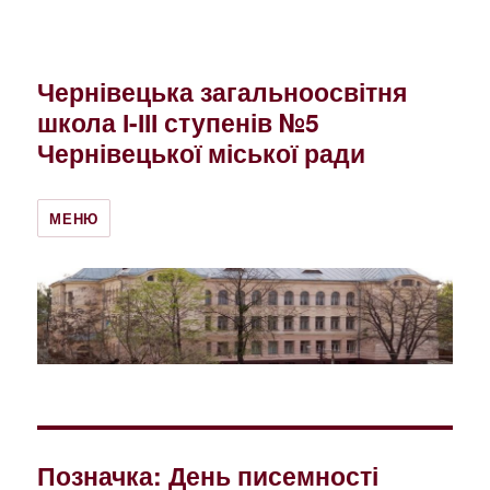
Чернівецька загальноосвітня
школа І-ІІІ ступенів №5
Чернівецької міської ради
МЕНЮ
Позначка:
День писемності