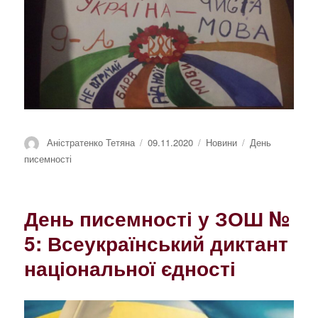
Автор
Оприлюднено
Категорії
Позначки
Аністратенко Тетяна
09.11.2020
Новини
День
писемності
День писемності у ЗОШ №
5: Всеукраїнський диктант
національної єдності