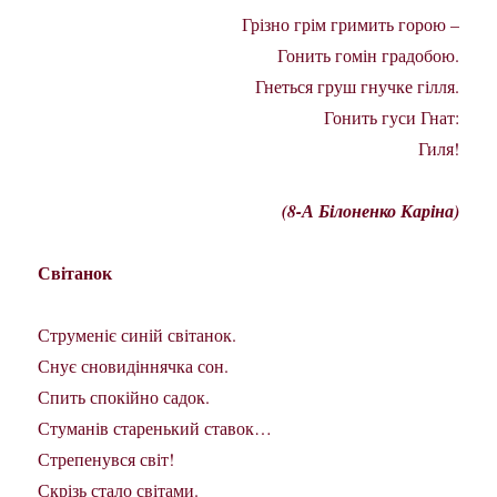
Грізно грім гримить горою –
Гонить гомін градобою.
Гнеться груш гнучке гілля.
Гонить гуси Гнат:
Гиля!
(8-А Білоненко Каріна)
Світанок
Струменіє синій світанок.
Снує сновидіннячка сон.
Спить спокійно садок.
Стуманів старенький ставок…
Стрепенувся світ!
Скрізь стало світами.