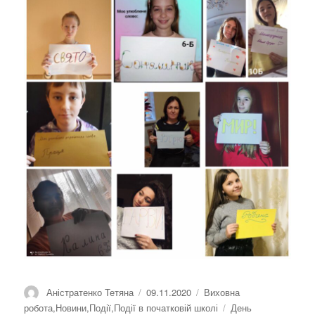
Автор
Оприлюднено
Категорії
Аністратенко Тетяна
09.11.2020
Виховна
Позначки
робота
,
Новини
,
Події
,
Події в початковій школі
День