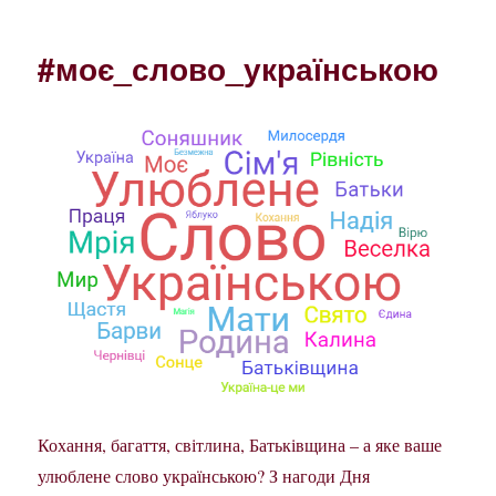
#моє_слово_українською
Кохання, багаття, світлина, Батьківщина – а яке ваше
улюблене слово українською? З нагоди Дня