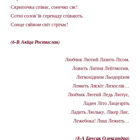
Скрипочка співає, сонечко сяє!
Сотні солов’їв серенаду співають.
Сонце сяйвом світ стрічає!
(6-В Акіца Ростислав)
Любчик Лютий Лазить Лісом,
Ловить Липня Лейтмотив,
Легкохідним Льодорізом
Ломить Ляскіт Лихослів…
Любчик Лютий Ледь Лютує,
Ладен Літо Лицезріть
Ладить Люльку, Лікер Лиє,
Лежебока! Лиш Лежить…
(8-А Брусак Олександра)