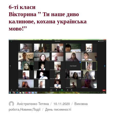
6-ті класи
Вікторина ” Ти наше диво
калинове, кохана українська
мово!”
Автор
Оприлюднено
Категорії
Аністратенко Тетяна
10.11.2020
Виховна
Позначки
робота
,
Новини
,
Події
День писемності