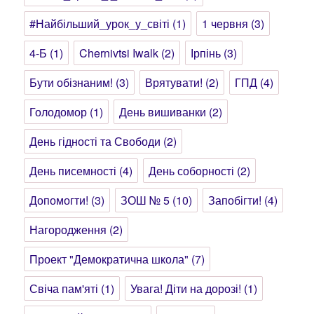
#Найбільший_урок_у_світі
(1)
1 червня
(3)
4-Б
(1)
Chernivtsi Iwalk
(2)
Ірпінь
(3)
Бути обізнаним!
(3)
Врятувати!
(2)
ГПД
(4)
Голодомор
(1)
День вишиванки
(2)
День гідності та Свободи
(2)
День писемності
(4)
День соборності
(2)
Допомогти!
(3)
ЗОШ № 5
(10)
Запобігти!
(4)
Нагородження
(2)
Проект "Демократична школа"
(7)
Свіча пам'яті
(1)
Увага! Діти на дорозі!
(1)