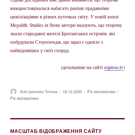
використовувалася набагато раніше прадавніми
цивілізаціями в різних куточках світу. У новій книзі
Megalith: Studies in Stone автори вказують, що теорему
знали стародавні жителі Британських островів, які
побудували Стоунхендж, що зараз є однією з
найвідоміших у світі споруд.
(детальніше на сайті
espreso.tv
)
Автор
Оприлюднено
Категорії
Познач
Аністратенко Тетяна
16.12.2020
Рік математики
Рік математики
МАСШТАБ ВІДОБРАЖЕННЯ САЙТУ