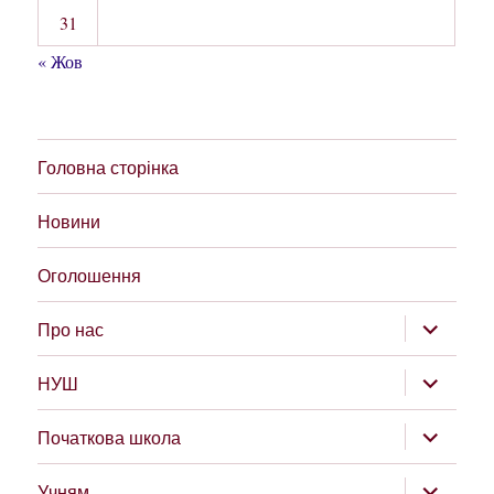
31
« Жов
Головна сторінка
Новини
Оголошення
розгорну
Про нас
підменю
розгорну
НУШ
підменю
розгорну
Початкова школа
підменю
розгорну
Учням