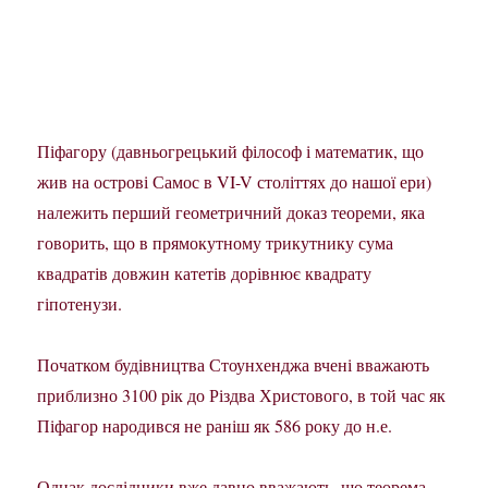
Піфагору (давньогрецький філософ і математик, що
жив на острові Самос в VI-V століттях до нашої ери)
належить перший геометричний доказ теореми, яка
говорить, що в прямокутному трикутнику сума
квадратів довжин катетів дорівнює квадрату
гіпотенузи.
Початком будівництва Стоунхенджа вчені вважають
приблизно 3100 рік до Різдва Христового, в той час як
Піфагор народився не раніш як 586 року до н.е.
Однак дослідники вже давно вважають, що теорема