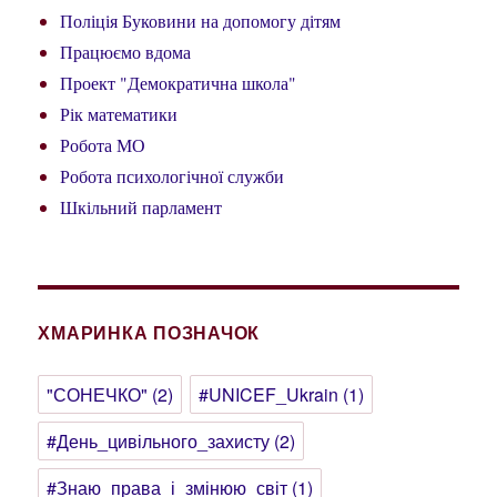
Поліція Буковини на допомогу дітям
Працюємо вдома
Проект "Демократична школа"
Рік математики
Робота МО
Робота психологічної служби
Шкільний парламент
ХМАРИНКА ПОЗНАЧОК
"СОНЕЧКО"
(2)
#UNICEF_Ukrain
(1)
#День_цивільного_захисту
(2)
#Знаю_права_і_змінюю_світ
(1)