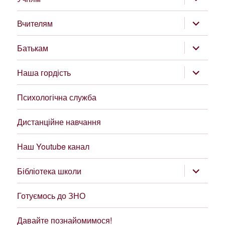
підменю
розгорну
Вчителям
підменю
розгорну
Батькам
підменю
розгорну
Наша гордість
підменю
Психологічна служба
Дистанційне навчання
Наш Youtube канал
розгорну
Бібліотека школи
підменю
Готуємось до ЗНО
Давайте познайомимося!