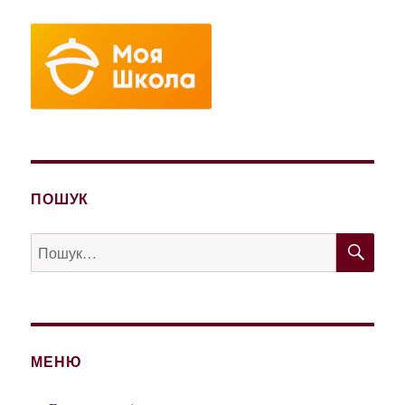
ПОШУК
ШУ
Пошук
за
запитом:
МЕНЮ