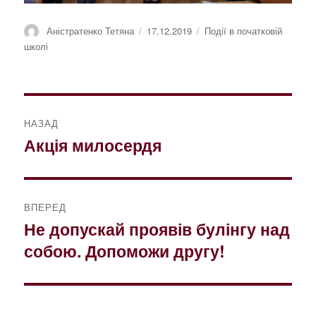
Автор
Оприлюднено
Категорії
Аністратенко Тетяна
17.12.2019
Події в початковій
школі
Навігація
НАЗАД
записів
Акція милосердя
Попередній
запис:
ВПЕРЕД
Не допускай проявів булінгу над
Наступний
собою. Допоможи другу!
запис: