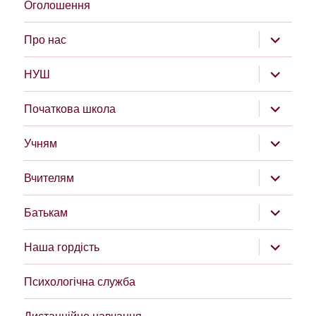
Оголошення
розгорну
Про нас
підменю
розгорну
НУШ
підменю
розгорну
Початкова школа
підменю
розгорну
Учням
підменю
розгорну
Вчителям
підменю
розгорну
Батькам
підменю
розгорну
Наша гордість
підменю
Психологічна служба
Дистанційне навчання