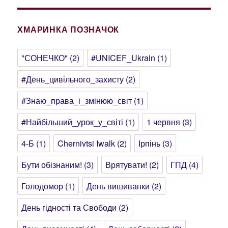
ХМАРИНКА ПОЗНАЧОК
"СОНЕЧКО"
(2)
#UNICEF_Ukrain
(1)
#День_цивільного_захисту
(2)
#Знаю_права_і_змінюю_світ
(1)
#Найбільший_урок_у_світі
(1)
1 червня
(3)
4-Б
(1)
Chernivtsi Iwalk
(2)
Ірпінь
(3)
Бути обізнаним!
(3)
Врятувати!
(2)
ГПД
(4)
Голодомор
(1)
День вишиванки
(2)
День гідності та Свободи
(2)