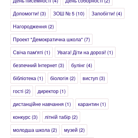
День писемності
(4)
День соборності
(2)
Допомогти!
(3)
ЗОШ № 5
(10)
Запобігти!
(4)
Нагородження
(2)
Проект "Демократична школа"
(7)
Свіча пам'яті
(1)
Увага! Діти на дорозі!
(1)
безпечний Інтернет
(3)
булінг
(4)
бібліотека
(1)
біологія
(2)
виступ
(3)
гості
(2)
директор
(1)
дистанційне навчання
(1)
карантин
(1)
конкурс
(3)
літній табір
(2)
молодша школа
(2)
музей
(2)