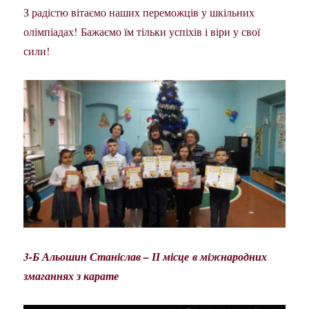
З радістю вітаємо наших переможців у шкільних
олімпіадах! Бажаємо їм тільки успіхів і віри у свої
сили!
3-Б Альошин Станіслав – ІІ місце
в міжнародних
змаганнях з карате