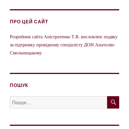
ПРО ЦЕЙ САЙТ
Розробник сайта Аністратенко Т.В. висловлює подяку
за підтримку провідному спеціалісту ДОН Анатолію
Смольницькому
ПОШУК
ШУ
Пошук
за
запитом: