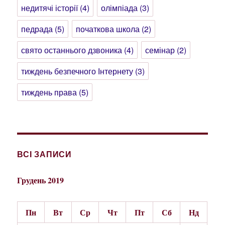
недитячі історії
(4)
олімпіада
(3)
педрада
(5)
початкова школа
(2)
свято останнього дзвоника
(4)
семінар
(2)
тиждень безпечного Інтернету
(3)
тиждень права
(5)
ВСІ ЗАПИСИ
Грудень 2019
Пн
Вт
Ср
Чт
Пт
Сб
Нд