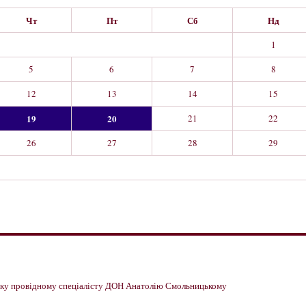
Чт
Пт
Сб
Нд
1
5
6
7
8
12
13
14
15
19
20
21
22
26
27
28
29
имку провідному спеціалісту ДОН Анатолію Смольницькому