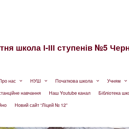
ня школа І-ІІІ ступенів №5 Черн
Про нас
НУШ
Початкова школа
Учням
станційне навчання
Наш Youtube канал
Бібліотека шк
йно
Новий сайт “Ліцей № 12”