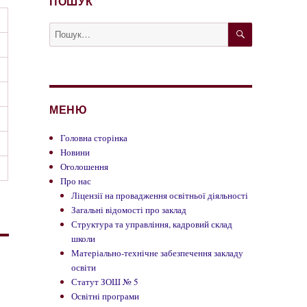
ПОШУК
ШУКАТИ
Пошук
за
запитом:
МЕНЮ
Головна сторінка
Новини
Оголошення
Про нас
Ліцензії на провадження освітньої діяльності
Загальні відомості про заклад
Структура та управління, кадровий склад
школи
Матеріально-технічне забезпечення закладу
освіти
Статут ЗОШ № 5
Освітні програми