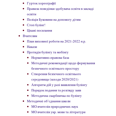
Гурток хореографії
Правила поведінки здобувача освіти в закладі
освіти
Поліція Буковини на допомогу дітям
Стоп булінг!
Цікаві посилання
Вчителям
План виховної роботи на 2021-2022 н.р.
Накази
Протидія булінгу та мобінгу
Нормативно-правова база
Методичні рекомендації щодо формування
безпечного освітнього простору
Створення безпечного освітнього
середовища (заходи 2020/2021)
Алгоритм дій у разі виявлення булінгу
Порядок подання та розгляду заяв
Методична скарбничка по булінгу
Методичні об’єднання школи
МО вчителів природничих наук
МО вчителів укр. мови та літератури