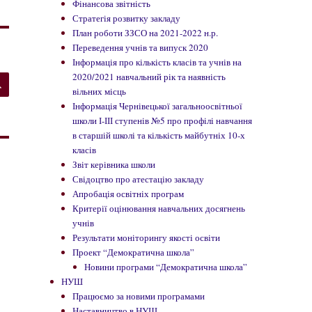
Фінансова звітність
Стратегія розвитку закладу
План роботи ЗЗСО на 2021-2022 н.р.
Переведення учнів та випуск 2020
Інформація про кількість класів та учнів на
ШУКАТИ
2020/2021 навчальний рік та наявність
вільних місць
Інформація Чернівецької загальноосвітньої
школи І-ІІІ ступенів №5 про профілі навчання
в старшій школі та кількість майбутніх 10-х
класів
Звіт керівника школи
Свідоцтво про атестацію закладу
Апробація освітніх програм
Критерії оцінювання навчальних досягнень
учнів
Результати моніторингу якості освіти
Проект “Демократична школа”
Новини програми “Демократична школа”
НУШ
Працюємо за новими програмами
Наставництво в НУШ