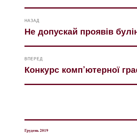
Навігація
НАЗАД
записів
Не допускай проявів булі
Попередній
запис:
ВПЕРЕД
Конкурс комп’ютерної гра
Наступний
запис:
Грудень 2019