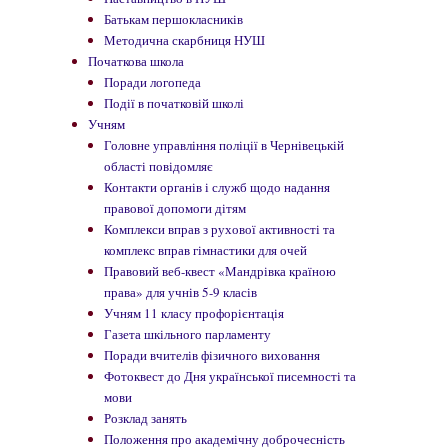
Батькам першокласників
Методична скарбниця НУШ
Початкова школа
Поради логопеда
Події в початковій школі
Учням
Головне управління поліції в Чернівецькій
області повідомляє
Контакти органів і служб щодо надання
правової допомоги дітям
Комплекси вправ з рухової активності та
комплекс вправ гімнастики для очей
Правовий веб-квест «Мандрівка країною
права» для учнів 5-9 класів
Учням 11 класу профорієнтація
Газета шкільного парламенту
Поради вчителів фізичного виховання
Фотоквест до Дня української писемності та
мови
Розклад занять
Положення про академічну доброчесність