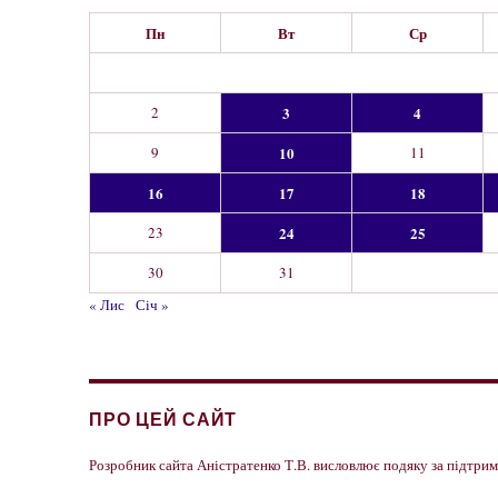
Пн
Вт
Ср
2
3
4
9
10
11
16
17
18
23
24
25
30
31
« Лис
Січ »
ПРО ЦЕЙ САЙТ
Розробник сайта Аністратенко Т.В. висловлює подяку за підтр