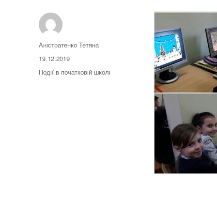
Автор
Аністратенко Тетяна
Оприлюднено
19.12.2019
Категорії
Події в початковій школі