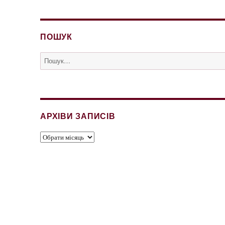
ПОШУК
Пошук
за
запитом:
АРХІВИ ЗАПИСІВ
Архіви
записів