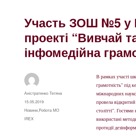
Участь ЗОШ №5 у 
проекті “Вивчай т
інфомедійна грамо
В рамках участі шк
грамотність” під
Автор
Аністратенко Тетяна
міжнародних науков
Оприлюднено
15.05.2019
провела відкритий 
Категорії
Новини
,
Робота МО
столітті”. Гостями
Позначки
IREX
використані метод
протидії дезінформ