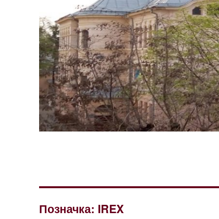
Позначка:
IREX