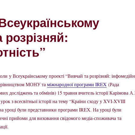
Всеукраїнському
а розрізняй:
тність”
оли у Всеукраїнському проекті “Вивчай та розрізняй: інфомедійн
 керівництвом МОНУ та
міжнародної програми IREX
(Рада
их досліджень та обмінів) 15 травня вчитель історії Карімова А.
урок з всесвітньої історії на тему “Країни сходу у XVI-XVIII
 на уроці були представники програми IREX. На уроці були
ичні прийоми для виховання свідомого медіа-споживача та
ації.