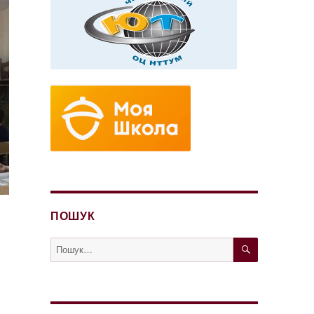
ПОШУК
ШУКАТИ
Пошук
за
запитом: