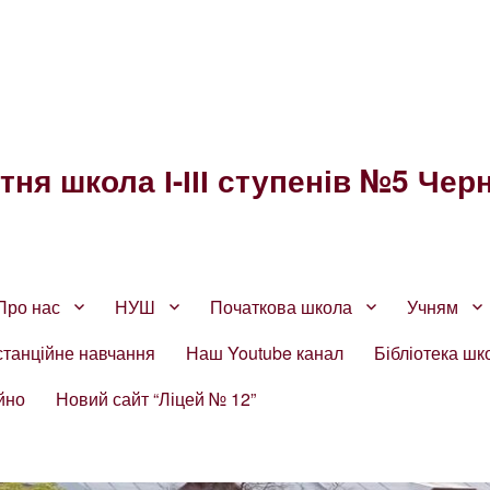
ня школа І-ІІІ ступенів №5 Черн
Про нас
НУШ
Початкова школа
Учням
станційне навчання
Наш Youtube канал
Бібліотека шк
йно
Новий сайт “Ліцей № 12”