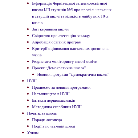
Інформація Чернівецької загальноосвітньої
школи І-ІІІ ступенів №5 про профілі навчання
в старшій школі та кількість майбутніх 10-х
класів
Звіт керівника школи
Свідоцтво про атестацію закладу
Апробація освітніх програм
Критерії оцінювання навчальних досягнень
учнів
Результати моніторингу якості освіти
Проект “Демократична школа”
Новини програми “Демократична школа”
НУШ
Працюємо за новими програмами
Наставництво в НУШ
Батькам першокласників
Методична скарбниця НУШ
Початкова школа
Поради логопеда
Події в початковій школі
Учням