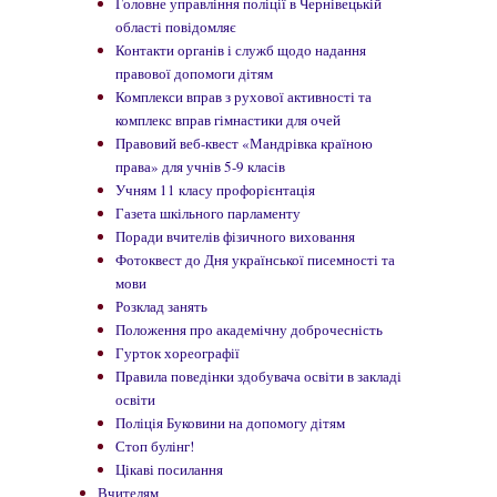
Головне управління поліції в Чернівецькій
області повідомляє
Контакти органів і служб щодо надання
правової допомоги дітям
Комплекси вправ з рухової активності та
комплекс вправ гімнастики для очей
Правовий веб-квест «Мандрівка країною
права» для учнів 5-9 класів
Учням 11 класу профорієнтація
Газета шкільного парламенту
Поради вчителів фізичного виховання
Фотоквест до Дня української писемності та
мови
Розклад занять
Положення про академічну доброчесність
Гурток хореографії
Правила поведінки здобувача освіти в закладі
освіти
Поліція Буковини на допомогу дітям
Стоп булінг!
Цікаві посилання
Вчителям